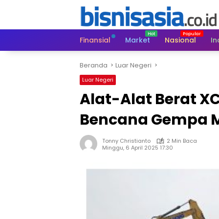
Langsung
ke
konten
Finansial
Market
Nasional
In
Beranda
Luar Negeri
Luar Negeri
Alat-Alat Berat 
Bencana Gempa 
Tonny Christianto
2 Min Baca
Minggu, 6 April 2025 17:30