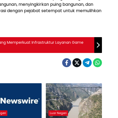
gunan, menyingkirkan puing bangunan, dan
orasi dengan pejabat setempat untuk memulihkan
g Memperkuat Infrastruktur Layanan Game
egeri
Luar Negeri