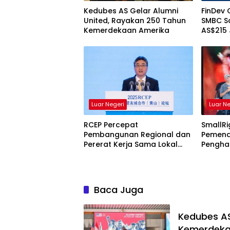
Kedubes AS Gelar Alumni
FinDev 
United, Rayakan 250 Tahun
SMBC S
Kemerdekaan Amerika
AS$215
Ini Tuj
Luar Negeri
Luar N
RCEP Percepat
SmallR
Pembangunan Regional dan
Pemena
Pererat Kerja Sama Lokal
Penghar
Asia Timur
Rayaka
Visual 
Dunia
Baca Juga
Kedubes AS
Kemerdeka