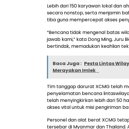
Lebih dari 150 karyawan lokal dan 
secara nonstop, serta menjamin bah
tiba guna mempercepat akses pen
“Bencana tidak mengenal batas wilay
jawab kami,” kata Dong Ming, Juru B
bertindak, memadukan keahlian tek
Baca Juga :
Pesta Lintas Wila
Merayakan Imlek
Tim tanggap darurat XCMG telah m
penyelamatan bencana lintaswilay
telah menyingkirkan lebih dari 50 h
akses vital untuk misi pengiriman b
Personel dan alat berat XCMG tetap
tersebar di Myanmar dan Thailand. 