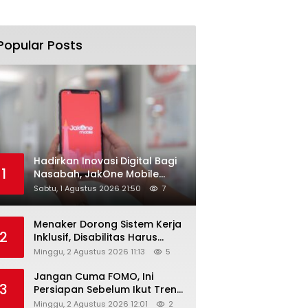
Popular Posts
Hadirkan Inovasi Digital Bagi
1
Nasabah, JakOne Mobile
Antar Bank Jakarta Sukses
Sabtu, 1 Agustus 2026 21:50
7
Raih Digital Excellence
Awards 2026
Menaker Dorong Sistem Kerja
2
Inklusif, Disabilitas Harus
Dapat Kesempatan Setara
Minggu, 2 Agustus 2026 11:13
5
Jangan Cuma FOMO, Ini
3
Persiapan Sebelum Ikut Tren
Hyrox
Minggu, 2 Agustus 2026 12:01
2