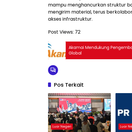
mampu menghancurkan struktur ban
mengirim material, terus berkolab
akses infrastruktur.
Post Views:
72
Akamai Mendukung Pengemban
Global
Pos Terkait
Luar Negeri
Luar N