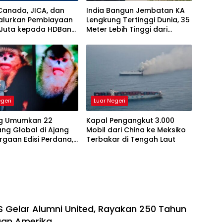
Canada, JICA, dan
India Bangun Jembatan KA
alurkan Pembiayaan
Lengkung Tertinggi Dunia, 35
 Juta kepada HDBank,
Meter Lebih Tinggi dari
uannya
Menara Eiffel
egeri
Luar Negeri
ig Umumkan 22
Kapal Pengangkut 3.000
ng Global di Ajang
Mobil dari China ke Meksiko
gaan Edisi Perdana,
Terbakar di Tengah Laut
n Kekuatan Karya
yang Menginspirasi
 Gelar Alumni United, Rayakan 250 Tahun
an Amerika