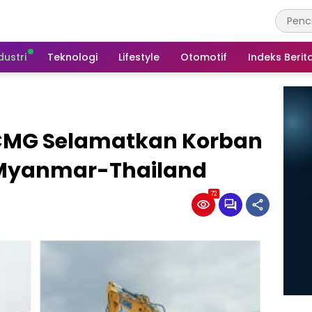
dustri
Teknologi
Lifestyle
Otomotif
Indeks Berit
XCMG Selamatkan Korban
Myanmar-Thailand
72