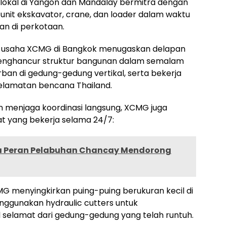
 lokal di Yangon dan Mandalay bermitra dengan
2 unit ekskavator, crane, dan loader dalam waktu
n di perkotaan.
ak usaha XCMG di Bangkok menugaskan delapan
t penghancur struktur bangunan dalam semalam
n di gedung-gedung vertikal, serta bekerja
lamatan bencana Thailand.
 menjaga koordinasi langsung, XCMG juga
t yang bekerja selama 24/7:
 Peran Pelabuhan Chancay Mendorong
MG menyingkirkan puing-puing berukuran kecil di
nggunakan hydraulic cutters untuk
 selamat dari gedung-gedung yang telah runtuh.