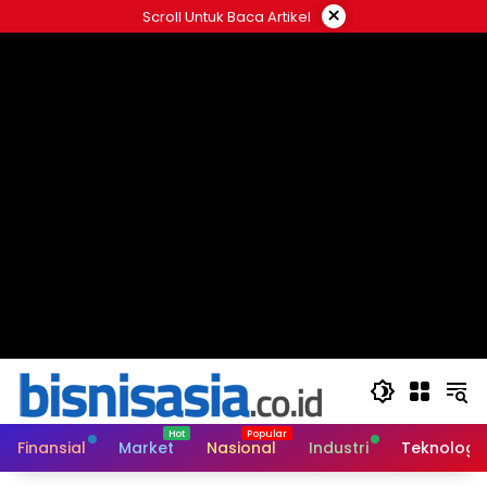
Langsung
×
Scroll Untuk Baca Artikel
ke
konten
Finansial
Market
Nasional
Industri
Teknologi