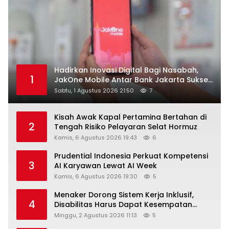
Hadirkan Inovasi Digital Bagi Nasabah,
1
JakOne Mobile Antar Bank Jakarta Sukses
Raih Digital Excellence Awards 2026
Sabtu, 1 Agustus 2026 21:50
7
Kisah Awak Kapal Pertamina Bertahan di
2
Tengah Risiko Pelayaran Selat Hormuz
Kamis, 6 Agustus 2026 19:43
6
Prudential Indonesia Perkuat Kompetensi
3
AI Karyawan Lewat AI Week
Kamis, 6 Agustus 2026 19:30
5
Menaker Dorong Sistem Kerja Inklusif,
4
Disabilitas Harus Dapat Kesempatan
Setara
Minggu, 2 Agustus 2026 11:13
5