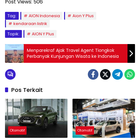
Post Views:
506
Tag:
AION Indonesia
Aion Y Plus
kendaraan listrik
Topik:
AION Y Plus
Menparekraf Ajak Travel Agent Tiongkok
Perbanyak Kunjungan Wisata ke Indonesia
Pos Terkait
Otomotif
Otomotif