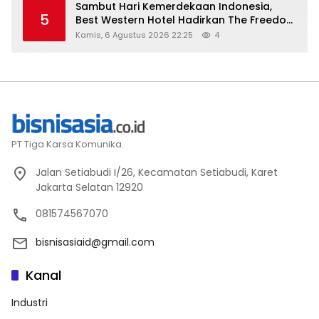
Sambut Hari Kemerdekaan Indonesia,
5
Best Western Hotel Hadirkan The Freedom
Stay Diskon Hingga 45%
Kamis, 6 Agustus 2026 22:25
4
PT Tiga Karsa Komunika.
Jalan Setiabudi I/26, Kecamatan Setiabudi, Karet
Jakarta Selatan 12920
081574567070
bisnisasiaid@gmail.com
Kanal
Industri