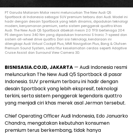
PT Garuda Mataram Motor resmi meluncurkan The New Audi Q5
Sportback di Indonesia sebagai SUV premium terbaru dari Audi. Model ini
hadir dengan desain Sportback yang lebih dinamis, dipadukan teknologi
modern, kenyamanan premium, serta sistem penggerak quattro khas
Audi. The New Audi Q5 Sportback dibekali mesin 2.0 TFSI bertenaga 204
PS dengan torsi 340 Nm yang dipadukan transmisi S tronic 7-speed dan
sistem all-wheel drive quattro. Dari sisi teknologi, kendaraan ini
dilengkapi Audi Virtual Cockpit Plus, MMI Navigation Plus, Bang & Olufsen
Premium Sound System, serta fitur keselamatan cerdas seperti Adaptive
Cruise Assist dan Surround View Camera 3D.
BISNISASIA.CO.ID, JAKARTA
— Audi Indonesia resmi
meluncurkan The New Audi Q5 Sportback di pasar
Indonesia. SUV premium terbaru ini hadir dengan
desain Sportback yang lebih ekspresif, teknologi
terkini, serta sistem penggerak legendaris quattro
yang menjadi ciri khas merek asal Jerman tersebut.
Chief Operating Officer Audi Indonesia, Edo Januarko
Chandra, mengatakan kebutuhan konsumen
premium terus berkembang, tidak hanya