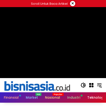
Langsung
×
Scroll Untuk Baca Artikel
ke
konten
Finansial
Market
Nasional
Industri
Teknologi