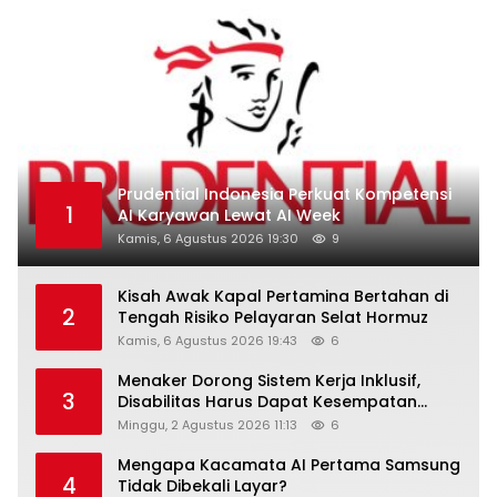
Prudential Indonesia Perkuat Kompetensi
1
AI Karyawan Lewat AI Week
Kamis, 6 Agustus 2026 19:30
9
Kisah Awak Kapal Pertamina Bertahan di
2
Tengah Risiko Pelayaran Selat Hormuz
Kamis, 6 Agustus 2026 19:43
6
Menaker Dorong Sistem Kerja Inklusif,
3
Disabilitas Harus Dapat Kesempatan
Setara
Minggu, 2 Agustus 2026 11:13
6
Mengapa Kacamata AI Pertama Samsung
4
Tidak Dibekali Layar?