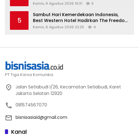
Kamis, 6 Agustus 2026 19:31
5
Sambut Hari Kemerdekaan Indonesia,
5
Best Western Hotel Hadirkan The Freedom
Stay Diskon Hingga 45%
Kamis, 6 Agustus 2026 22:25
4
PT Tiga Karsa Komunika.
Jalan Setiabudi I/26, Kecamatan Setiabudi, Karet
Jakarta Selatan 12920
081574567070
bisnisasiaid@gmail.com
Kanal