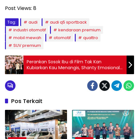
Post Views:
8
Tag:
audi
audi q5 sportback
industri otomotif
kendaraan premium
mobil mewah
otomotif
quattro
SUV premium
Perankan Sosok Ibu di Film Tak Kan
Kubiarkan Kau Menangis, Shanty Emosional
Ingat Sosok Ibundanya
Pos Terkait