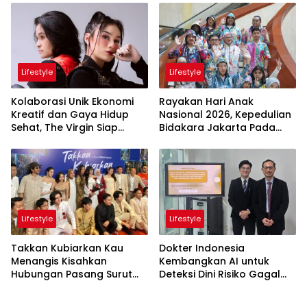
Hingga 45%
Pertemukan Kolaborasi
Apik
Lifestyle
Lifestyle
Kolaborasi Unik Ekonomi
Rayakan Hari Anak
Kreatif dan Gaya Hidup
Nasional 2026, Kepedulian
Sehat, The Virgin Siap
Bidakara Jakarta Pada
Meriahkan Panggung
Tumbuh Kembang Anak
LokaryaFest 2026
Lewat Acara Where Hope
Begins
Lifestyle
Lifestyle
Takkan Kubiarkan Kau
Dokter Indonesia
Menangis Kisahkan
Kembangkan AI untuk
Hubungan Pasang Surut
Deteksi Dini Risiko Gagal
Orangtua dan Anak
Jantung