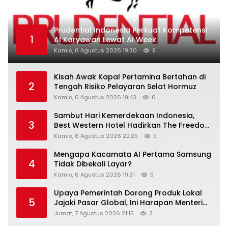
Prudential Indonesia Perkuat Kompetensi
1
AI Karyawan Lewat AI Week
Kamis, 6 Agustus 2026 19:30
9
Kisah Awak Kapal Pertamina Bertahan di
2
Tengah Risiko Pelayaran Selat Hormuz
Kamis, 6 Agustus 2026 19:43
6
Sambut Hari Kemerdekaan Indonesia,
3
Best Western Hotel Hadirkan The Freedom
Stay Diskon Hingga 45%
Kamis, 6 Agustus 2026 22:25
5
Mengapa Kacamata AI Pertama Samsung
4
Tidak Dibekali Layar?
Kamis, 6 Agustus 2026 19:31
5
Upaya Pemerintah Dorong Produk Lokal
5
Jajaki Pasar Global, Ini Harapan Menteri
Perindustrian RI Lewat ILT dan IGT Expo
Jumat, 7 Agustus 2026 21:15
3
2026