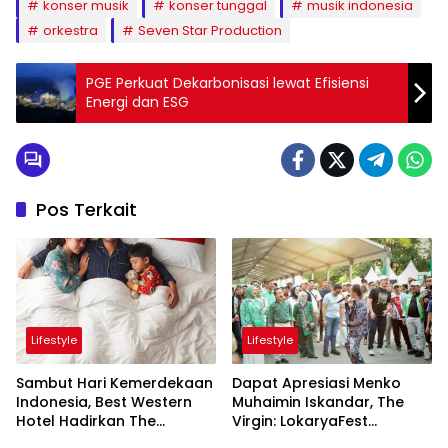
konser musik
konser tunggal
musik indonesia
orkestra
Seven Star Production
PGE Perkuat Dekarbonisasi lewat Efisiensi
Energi dan ESG
Pos Terkait
Lifestyle
Lifestyle
Sambut Hari Kemerdekaan
Dapat Apresiasi Menko
Indonesia, Best Western
Muhaimin Iskandar, The
Hotel Hadirkan The
Virgin: LokaryaFest
Freedom Stay Diskon
Panggung Keren Sukses