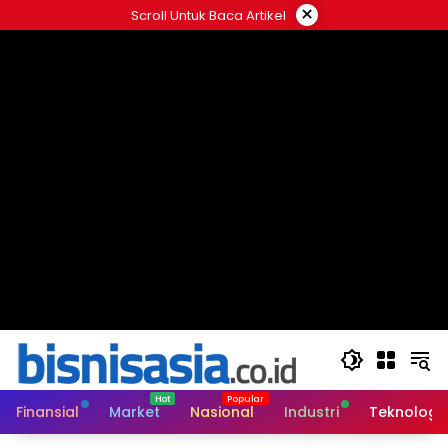
Langsung
×
Scroll Untuk Baca Artikel
ke
konten
Finansial
Market
Nasional
Industri
Teknologi