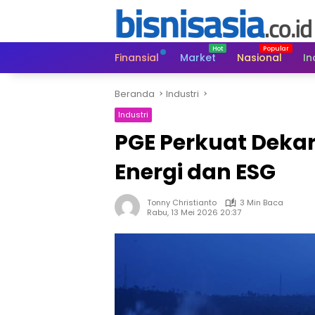
Langsung
ke
konten
Finansial
Market
Nasional
In
Beranda
Industri
Industri
PGE Perkuat Dekarb
Energi dan ESG
Tonny Christianto
3 Min Baca
Rabu, 13 Mei 2026 20:37