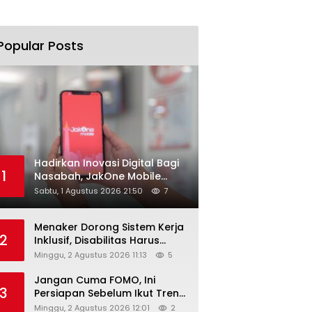
Popular Posts
Hadirkan Inovasi Digital Bagi
1
Nasabah, JakOne Mobile
Antar Bank Jakarta Sukses
Sabtu, 1 Agustus 2026 21:50
7
Raih Digital Excellence
Awards 2026
Menaker Dorong Sistem Kerja
2
Inklusif, Disabilitas Harus
Dapat Kesempatan Setara
Minggu, 2 Agustus 2026 11:13
5
Jangan Cuma FOMO, Ini
3
Persiapan Sebelum Ikut Tren
Hyrox
Minggu, 2 Agustus 2026 12:01
2