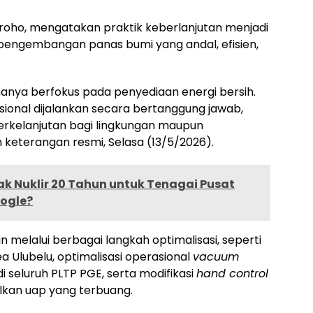
groho, mengatakan praktik keberlanjutan menjadi
engembangan panas bumi yang andal, efisien,
nya berfokus pada penyediaan energi bersih.
ional dijalankan secara bertanggung jawab,
erkelanjutan bagi lingkungan maupun
m keterangan resmi, Selasa (13/5/2026).
k Nuklir 20 Tahun untuk Tenagai Pusat
oogle?
an melalui berbagai langkah optimalisasi, seperti
ea Ulubelu, optimalisasi operasional
vacuum
 seluruh PLTP PGE, serta modifikasi
hand control
lkan uap yang terbuang.