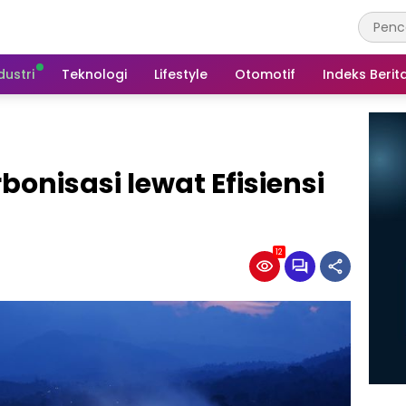
dustri
Teknologi
Lifestyle
Otomotif
Indeks Berit
onisasi lewat Efisiensi
12