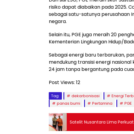
risiko dapat diabaikan pada 2025.
sebagai satu-satunya perusahaan In
negara.
Selain itu, PGE juga meraih 20 pen
Kementerian Lingkungan Hidup/Bada
Sebagai energi baru terbarukan, pan
mendukung transisi energi nasional
24 jam tanpa bergantung pada cua
Post Views:
12
Tag:
dekarbonisasi
Energi Ter
panas bumi
Pertamina
PGE
Satelit Nusantara Lima Perkuat