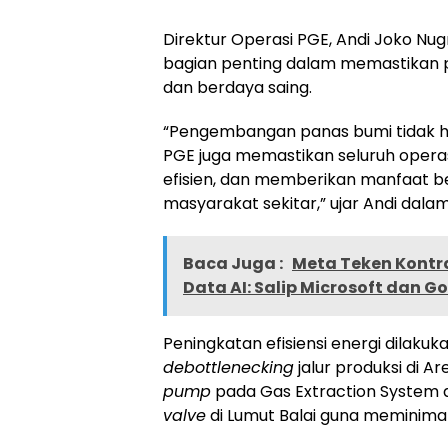
Direktur Operasi PGE, Andi Joko Nu
bagian penting dalam memastikan p
dan berdaya saing.
“Pengembangan panas bumi tidak ha
PGE juga memastikan seluruh operas
efisien, dan memberikan manfaat b
masyarakat sekitar,” ujar Andi dala
Baca Juga :
Meta Teken Kontra
Data AI: Salip Microsoft dan G
Peningkatan efisiensi energi dilakuk
debottlenecking
jalur produksi di Ar
pump
pada Gas Extraction System di
valve
di Lumut Balai guna meminima