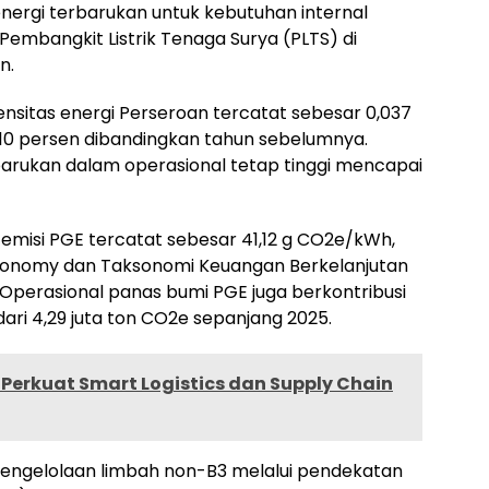
energi terbarukan untuk kebutuhan internal
embangkit Listrik Tenaga Surya (PLTS) di
n.
intensitas energi Perseroan tercatat sebesar 0,037
10 persen dibandingkan tahun sebelumnya.
rukan dalam operasional tetap tinggi mencapai
 emisi PGE tercatat sebesar 41,12 g CO2e/kWh,
xonomy dan Taksonomi Keuangan Berkelanjutan
Operasional panas bumi PGE juga berkontribusi
ari 4,29 juta ton CO2e sepanjang 2025.
erkuat Smart Logistics dan Supply Chain
 pengelolaan limbah non-B3 melalui pendekatan