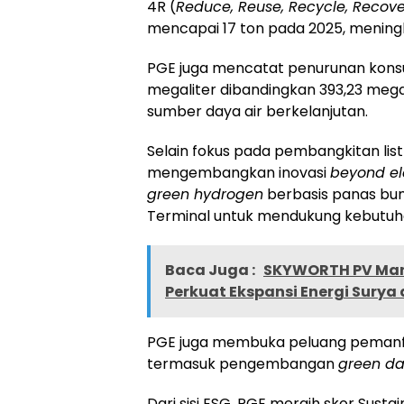
4R (
Reduce, Reuse, Recycle, Recov
mencapai 17 ton pada 2025, mening
PGE juga mencatat penurunan konsum
megaliter dibandingkan 393,23 mega
sumber daya air berkelanjutan.
Selain fokus pada pembangkitan list
mengembangkan inovasi
beyond ele
green hydrogen
berbasis panas bum
Terminal untuk mendukung kebutuha
Baca Juga :
SKYWORTH PV Mant
Perkuat Ekspansi Energi Surya
PGE juga membuka peluang pemanfaat
termasuk pengembangan
green da
Dari sisi ESG, PGE meraih skor Sustai