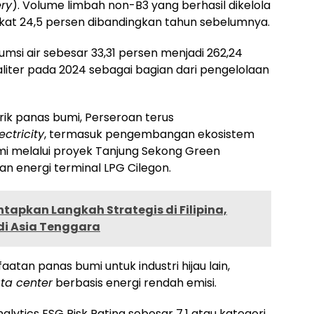
ery
). Volume limbah non-B3 yang berhasil dikelola
kat 24,5 persen dibandingkan tahun sebelumnya.
si air sebesar 33,31 persen menjadi 262,24
liter pada 2024 sebagai bagian dari pengelolaan
rik panas bumi, Perseroan terus
ctricity
, termasuk pengembangan ekosistem
i melalui proyek Tanjung Sekong Green
n energi terminal LPG Cilegon.
apkan Langkah Strategis di Filipina,
 di Asia Tenggara
an panas bumi untuk industri hijau lain,
ta center
berbasis energi rendah emisi.
nalytics ESG Risk Rating sebesar 7,1 atau kategori