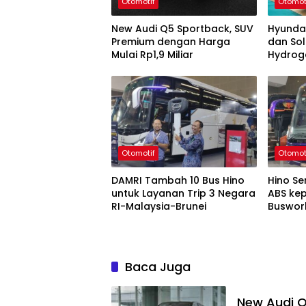
Otomotif
Otomot
New Audi Q5 Sportback, SUV
Hyunda
Premium dengan Harga
dan Sol
Mulai Rp1,9 Miliar
Hydrog
Otomotif
Otomot
DAMRI Tambah 10 Bus Hino
Hino S
untuk Layanan Trip 3 Negara
ABS ke
RI-Malaysia-Brunei
Buswor
Baca Juga
New Audi 