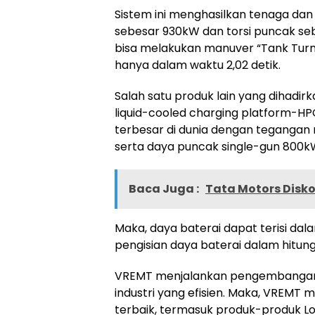
Sistem ini menghasilkan tenaga dan 
sebesar 930kW dan torsi puncak seb
bisa melakukan manuver “Tank Turns
hanya dalam waktu 2,02 detik.
Salah satu produk lain yang dihadir
liquid-cooled charging platform-HP
terbesar di dunia dengan tegangan
serta daya puncak single-gun 800k
Baca Juga :
Tata Motors Diskon
Maka, daya baterai dapat terisi dalam
pengisian daya baterai dalam hitun
VREMT menjalankan pengembangan da
industri yang efisien. Maka, VREMT me
terbaik, termasuk produk-produk Lotu