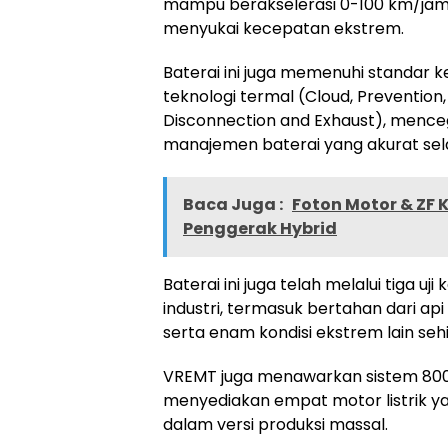
mampu berakselerasi 0-100 km/jam 
menyukai kecepatan ekstrem.
Baterai ini juga memenuhi standar k
teknologi termal (Cloud, Prevention, 
Disconnection and Exhaust), mence
manajemen baterai yang akurat sel
Baca Juga :
Foton Motor & ZF
Penggerak Hybrid
Baterai ini juga telah melalui tiga 
industri, termasuk bertahan dari ap
serta enam kondisi ekstrem lain s
VREMT juga menawarkan sistem 800
menyediakan empat motor listrik yan
dalam versi produksi massal.