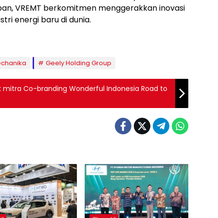
epan, VREMT berkomitmen menggerakkan inovasi
ri energi baru di dunia.
mechanika
Geely Holding Group
 mitra Co-branding Wonderful Indonesia Road to