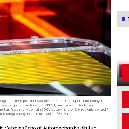
dengan sukses pada 14 September 2024. Untuk pertama kalinya,
knya di pameran tersebut. VREMT, anak usaha Geely, serta unsur
kan "solusi all-domain 800V battery, motor & electronic control "
eknologi energi baru. (PRNewsfoto/VREMT)
ric Vehicles Expo at Automechanika ditutup