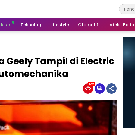
dustri
Teknologi
Lifestyle
Otomotif
Indeks Berit
Geely Tampil di Electric
 Automechanika
109