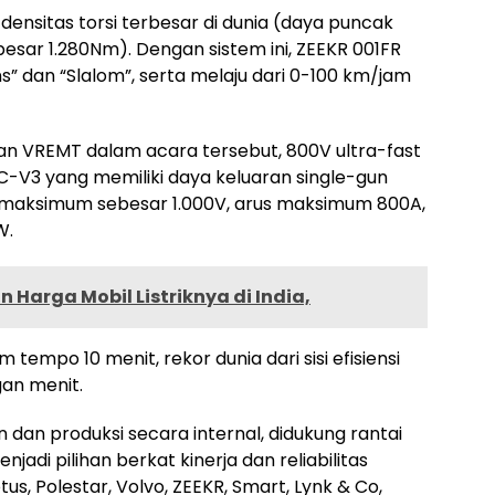
densitas torsi terbesar di dunia (daya puncak
esar 1.280Nm). Dengan sistem ini, ZEEKR 001FR
” dan “Slalom”, serta melaju dari 0-100 km/jam
kan VREMT dalam acara tersebut, 800V ultra-fast
C-V3 yang memiliki daya keluaran single-gun
 maksimum sebesar 1.000V, arus maksimum 800A,
W.
 Harga Mobil Listriknya di India,
 tempo 10 menit, rekor dunia dari sisi efisiensi
gan menit.
n produksi secara internal, didukung rantai
njadi pilihan berkat kinerja dan reliabilitas
s, Polestar, Volvo, ZEEKR, Smart, Lynk & Co,