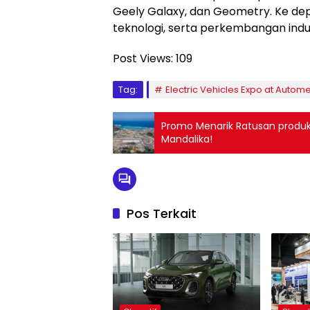
Geely Galaxy, dan Geometry. Ke d
teknologi, serta perkembangan indust
Post Views:
109
Tag:
Electric Vehicles Expo at Auto
Promo Menarik Ratusan produk
Mandalika!
Pos Terkait