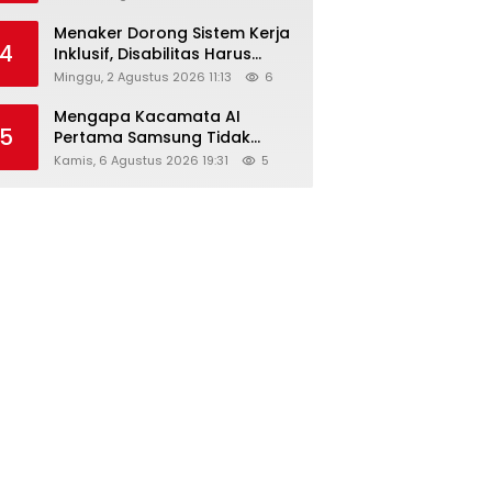
Menaker Dorong Sistem Kerja
4
Inklusif, Disabilitas Harus
Dapat Kesempatan Setara
Minggu, 2 Agustus 2026 11:13
6
Mengapa Kacamata AI
5
Pertama Samsung Tidak
Dibekali Layar?
Kamis, 6 Agustus 2026 19:31
5