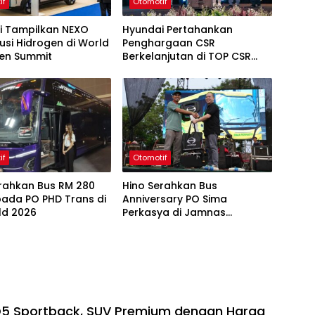
if
Otomotif
i Tampilkan NEXO
Hyundai Pertahankan
usi Hidrogen di World
Penghargaan CSR
en Summit
Berkelanjutan di TOP CSR
2026
if
Otomotif
erahkan Bus RM 280
Hino Serahkan Bus
pada PO PHD Trans di
Anniversary PO Sima
ld 2026
Perkasya di Jamnas
Bismania 2026
Q5 Sportback, SUV Premium dengan Harga