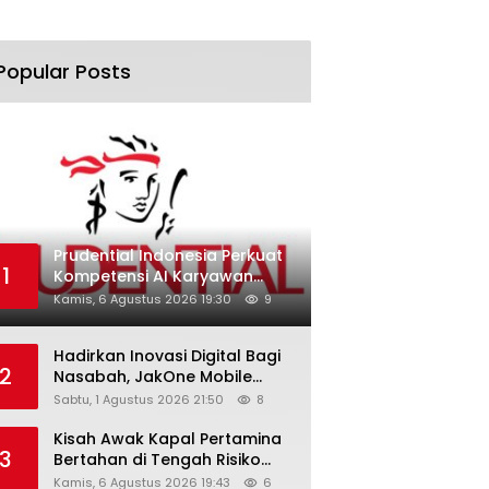
Popular Posts
Prudential Indonesia Perkuat
1
Kompetensi AI Karyawan
Lewat AI Week
Kamis, 6 Agustus 2026 19:30
9
Hadirkan Inovasi Digital Bagi
2
Nasabah, JakOne Mobile
Antar Bank Jakarta Sukses
Sabtu, 1 Agustus 2026 21:50
8
Raih Digital Excellence
Awards 2026
Kisah Awak Kapal Pertamina
3
Bertahan di Tengah Risiko
Pelayaran Selat Hormuz
Kamis, 6 Agustus 2026 19:43
6