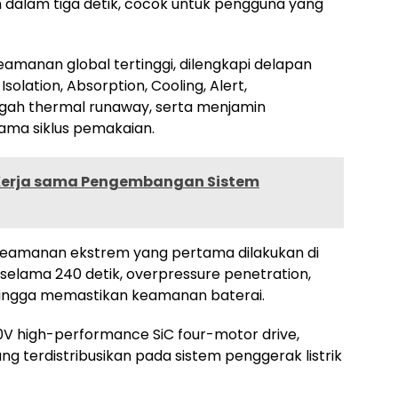
dalam tiga detik, cocok untuk pengguna yang
eamanan global tertinggi, dilengkapi delapan
Isolation, Absorption, Cooling, Alert,
gah thermal runaway, serta menjamin
ama siklus pemakaian.
 Kerja sama Pengembangan Sistem
uji keamanan ekstrem yang pertama dilakukan di
i selama 240 detik, overpressure penetration,
ehingga memastikan keamanan baterai.
V high-performance SiC four-motor drive,
g terdistribusikan pada sistem penggerak listrik