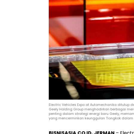
Electric Vehicles Expo at Automechanika ditutup 
Geely Holding Group menghadirkan berbagai mere
penting dalam strategi energi baru Geely, memamer
yang mencerminkan keunggulan Tiongkok dalam t
BISNISASIA.CO.ID, JERMAN
– Elect