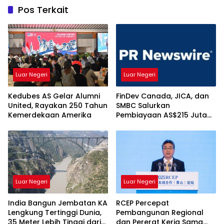
Pos Terkait
Luar Negeri
Luar Negeri
Kedubes AS Gelar Alumni
FinDev Canada, JICA, dan
United, Rayakan 250 Tahun
SMBC Salurkan
Kemerdekaan Amerika
Pembiayaan AS$215 Juta
kepada HDBank, Ini
Tujuannya
Luar Negeri
Luar Negeri
India Bangun Jembatan KA
RCEP Percepat
Lengkung Tertinggi Dunia,
Pembangunan Regional
35 Meter Lebih Tinggi dari
dan Pererat Kerja Sama