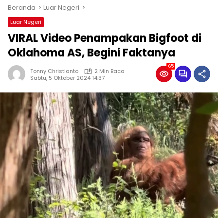
Beranda
Luar Negeri
Luar Negeri
VIRAL Video Penampakan Bigfoot di
Oklahoma AS, Begini Faktanya
65
Tonny Christianto
2 Min Baca
Sabtu, 5 Oktober 2024 14:37