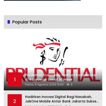
Popular Posts
Prudential Indonesia Perkuat Kompetensi
1
AI Karyawan Lewat AI Week
Kamis, 6 Agustus 2026 19:30
9
Hadirkan Inovasi Digital Bagi Nasabah,
2
JakOne Mobile Antar Bank Jakarta Sukses
Raih Digital Excellence Awards 2026