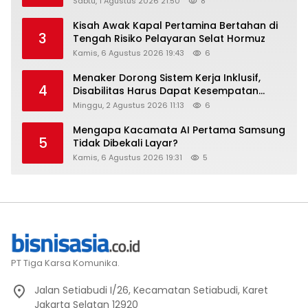
Sabtu, 1 Agustus 2026 21:50
8
Kisah Awak Kapal Pertamina Bertahan di
3
Tengah Risiko Pelayaran Selat Hormuz
Kamis, 6 Agustus 2026 19:43
6
Menaker Dorong Sistem Kerja Inklusif,
4
Disabilitas Harus Dapat Kesempatan
Setara
Minggu, 2 Agustus 2026 11:13
6
Mengapa Kacamata AI Pertama Samsung
5
Tidak Dibekali Layar?
Kamis, 6 Agustus 2026 19:31
5
PT Tiga Karsa Komunika.
Jalan Setiabudi I/26, Kecamatan Setiabudi, Karet
Jakarta Selatan 12920