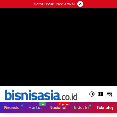
Langsung
×
Scroll Untuk Baca Artikel
ke
konten
Finansial
Market
Nasional
Industri
Teknologi