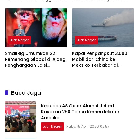
Menara Eiffel
Lokal Asia Timur
Luar Negeri
Luar Negeri
SmallRig Umumkan 22
Kapal Pengangkut 3.000
Pemenang Global di Ajang
Mobil dari China ke
Penghargaan Edisi
Meksiko Terbakar di
Perdana, Rayakan
Tengah Laut
Kekuatan Karya Visual
yang Menginspirasi Dunia
Baca Juga
Kedubes AS Gelar Alumni United,
Rayakan 250 Tahun Kemerdekaan
Amerika
Luar Negeri
Rabu, 15 April 2026 02:57