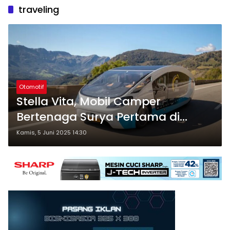
traveling
Otomotif
Stella Vita, Mobil Camper
Bertenaga Surya Pertama di
Dunia, Siap Ubah Cara Berlibur
Kamis, 5 Juni 2025 14:30