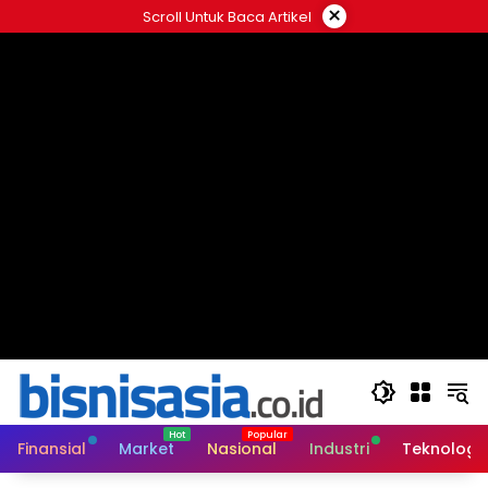
Langsung
×
Scroll Untuk Baca Artikel
ke
konten
Finansial
Market
Nasional
Industri
Teknologi