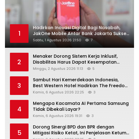
Hadirkan Inovasi Digital Bagi Nasabah,
1
JakOne Mobile Antar Bank Jakarta Sukses
Raih Digital Excellence Awards 2026
Sabtu, 1 Agustus 2026 21:50
7
Menaker Dorong Sistem Kerja Inklusif,
2
Disabilitas Harus Dapat Kesempatan
Setara
Minggu, 2 Agustus 2026 11:13
5
Sambut Hari Kemerdekaan Indonesia,
3
Best Western Hotel Hadirkan The Freedom
Stay Diskon Hingga 45%
Kamis, 6 Agustus 2026 22:25
3
Mengapa Kacamata AI Pertama Samsung
4
Tidak Dibekali Layar?
Kamis, 6 Agustus 2026 19:31
3
Dorong Sinergi BPD dan BPR dengan
5
Mitigasi Risiko Ketat, Ini Penjelasan Ketum
Asbanda