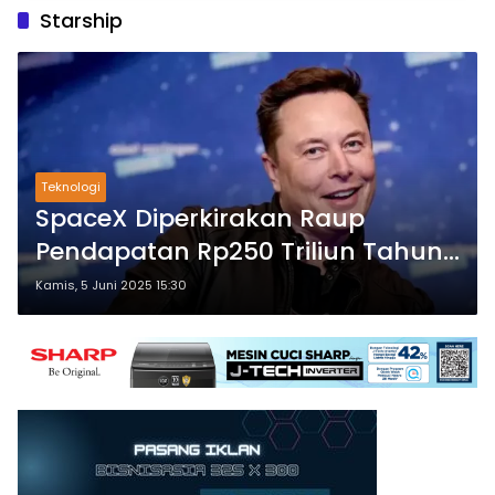
Starship
Teknologi
SpaceX Diperkirakan Raup
Pendapatan Rp250 Triliun Tahun
Ini, Lampaui Anggaran NASA di
Kamis, 5 Juni 2025 15:30
2026