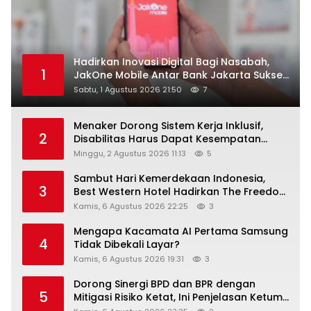
Hadirkan Inovasi Digital Bagi Nasabah,
1
JakOne Mobile Antar Bank Jakarta Sukses
Raih Digital Excellence Awards 2026
Sabtu, 1 Agustus 2026 21:50
7
Menaker Dorong Sistem Kerja Inklusif,
2
Disabilitas Harus Dapat Kesempatan
Setara
Minggu, 2 Agustus 2026 11:13
5
Sambut Hari Kemerdekaan Indonesia,
3
Best Western Hotel Hadirkan The Freedom
Stay Diskon Hingga 45%
Kamis, 6 Agustus 2026 22:25
3
Mengapa Kacamata AI Pertama Samsung
4
Tidak Dibekali Layar?
Kamis, 6 Agustus 2026 19:31
3
Dorong Sinergi BPD dan BPR dengan
5
Mitigasi Risiko Ketat, Ini Penjelasan Ketum
Asbanda