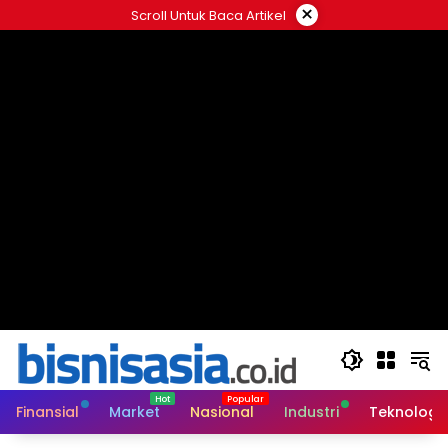
Langsung
×
Scroll Untuk Baca Artikel
ke
konten
Finansial
Market
Nasional
Industri
Teknologi