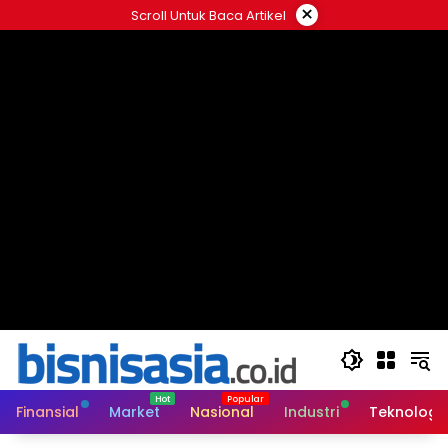
Langsung
×
Scroll Untuk Baca Artikel
ke
konten
Finansial
Market
Nasional
Industri
Teknologi