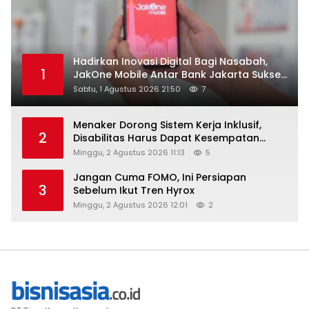
Hadirkan Inovasi Digital Bagi Nasabah,
1
JakOne Mobile Antar Bank Jakarta Sukses
Raih Digital Excellence Awards 2026
Sabtu, 1 Agustus 2026 21:50
7
Menaker Dorong Sistem Kerja Inklusif,
2
Disabilitas Harus Dapat Kesempatan
Setara
Minggu, 2 Agustus 2026 11:13
5
Jangan Cuma FOMO, Ini Persiapan
3
Sebelum Ikut Tren Hyrox
Minggu, 2 Agustus 2026 12:01
2