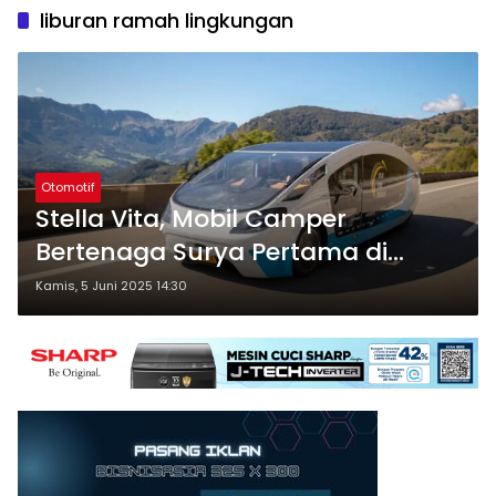
liburan ramah lingkungan
Otomotif
Stella Vita, Mobil Camper
Bertenaga Surya Pertama di
Dunia, Siap Ubah Cara Berlibur
Kamis, 5 Juni 2025 14:30