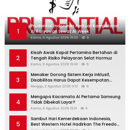
Prudential Indonesia Perkuat Kompetensi
1
AI Karyawan Lewat AI Week
Kamis, 6 Agustus 2026 19:30
9
Kisah Awak Kapal Pertamina Bertahan di
2
Tengah Risiko Pelayaran Selat Hormuz
Kamis, 6 Agustus 2026 19:43
6
Menaker Dorong Sistem Kerja Inklusif,
3
Disabilitas Harus Dapat Kesempatan
Setara
Minggu, 2 Agustus 2026 11:13
6
Mengapa Kacamata AI Pertama Samsung
4
Tidak Dibekali Layar?
Kamis, 6 Agustus 2026 19:31
5
Sambut Hari Kemerdekaan Indonesia,
5
Best Western Hotel Hadirkan The Freedom
Stay Diskon Hingga 45%