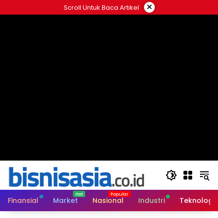
Langsung
×
Scroll Untuk Baca Artikel
ke
konten
Finansial
Market
Nasional
Industri
Teknologi