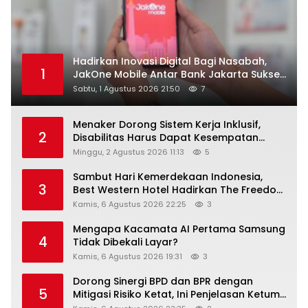
Hadirkan Inovasi Digital Bagi Nasabah,
1
JakOne Mobile Antar Bank Jakarta Sukses
Raih Digital Excellence Awards 2026
Sabtu, 1 Agustus 2026 21:50
7
Menaker Dorong Sistem Kerja Inklusif,
2
Disabilitas Harus Dapat Kesempatan
Setara
Minggu, 2 Agustus 2026 11:13
5
Sambut Hari Kemerdekaan Indonesia,
3
Best Western Hotel Hadirkan The Freedom
Stay Diskon Hingga 45%
Kamis, 6 Agustus 2026 22:25
3
Mengapa Kacamata AI Pertama Samsung
4
Tidak Dibekali Layar?
Kamis, 6 Agustus 2026 19:31
3
Dorong Sinergi BPD dan BPR dengan
5
Mitigasi Risiko Ketat, Ini Penjelasan Ketum
Asbanda