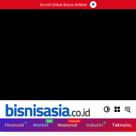
Langsung
×
Scroll Untuk Baca Artikel
ke
konten
Finansial
Market
Nasional
Industri
Teknologi