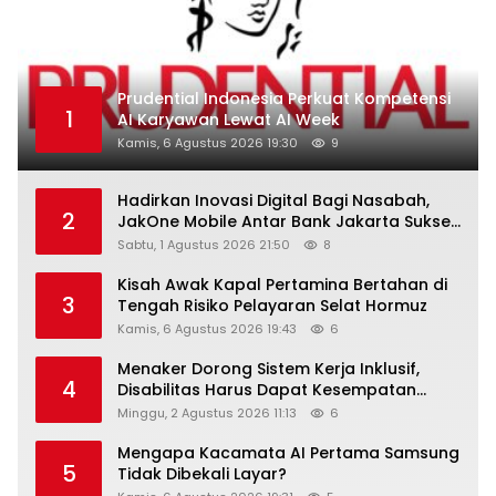
Prudential Indonesia Perkuat Kompetensi
1
AI Karyawan Lewat AI Week
Kamis, 6 Agustus 2026 19:30
9
Hadirkan Inovasi Digital Bagi Nasabah,
2
JakOne Mobile Antar Bank Jakarta Sukses
Raih Digital Excellence Awards 2026
Sabtu, 1 Agustus 2026 21:50
8
Kisah Awak Kapal Pertamina Bertahan di
3
Tengah Risiko Pelayaran Selat Hormuz
Kamis, 6 Agustus 2026 19:43
6
Menaker Dorong Sistem Kerja Inklusif,
4
Disabilitas Harus Dapat Kesempatan
Setara
Minggu, 2 Agustus 2026 11:13
6
Mengapa Kacamata AI Pertama Samsung
5
Tidak Dibekali Layar?