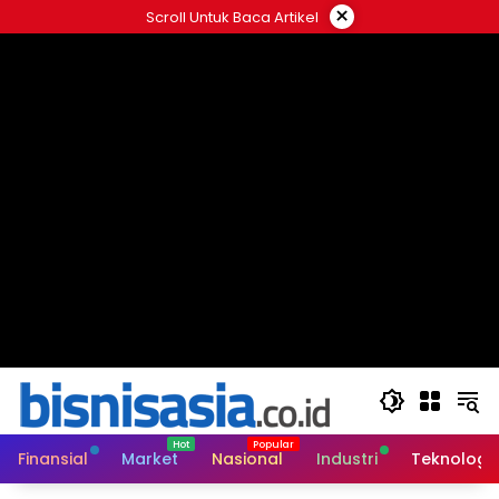
Langsung
×
Scroll Untuk Baca Artikel
ke
konten
Finansial
Market
Nasional
Industri
Teknologi