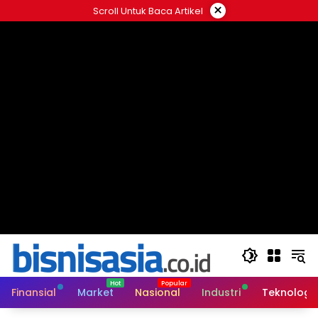
Langsung
×
Scroll Untuk Baca Artikel
ke
konten
Finansial
Market
Nasional
Industri
Teknologi