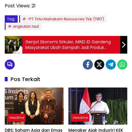
Post Views:
21
Tag:
-PT Tirta Mahakam Resources Tbk (TIRT)
angkutan laut
Genjot Ekonomi Sirkuler, MIND ID Gandeng
Masyarakat Ubah Sampah Jadi Produk
Bernilai
Pos Terkait
Headline
Headline
DBS: Saham Asia dan Emas
Menaker Ajak Industri KEK