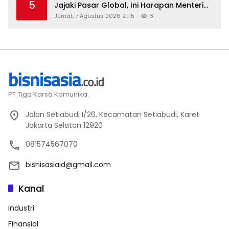
5
Jajaki Pasar Global, Ini Harapan Menteri
Perindustrian RI Lewat ILT dan IGT Expo
Jumat, 7 Agustus 2026 21:15
3
2026
PT Tiga Karsa Komunika.
Jalan Setiabudi I/26, Kecamatan Setiabudi, Karet
Jakarta Selatan 12920
081574567070
bisnisasiaid@gmail.com
Kanal
Industri
Finansial