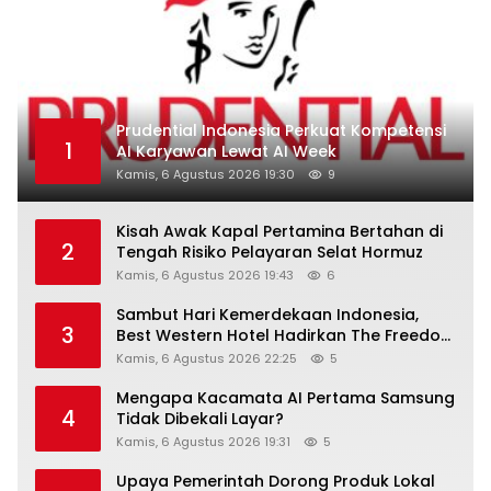
Prudential Indonesia Perkuat Kompetensi
1
AI Karyawan Lewat AI Week
Kamis, 6 Agustus 2026 19:30
9
Kisah Awak Kapal Pertamina Bertahan di
2
Tengah Risiko Pelayaran Selat Hormuz
Kamis, 6 Agustus 2026 19:43
6
Sambut Hari Kemerdekaan Indonesia,
3
Best Western Hotel Hadirkan The Freedom
Stay Diskon Hingga 45%
Kamis, 6 Agustus 2026 22:25
5
Mengapa Kacamata AI Pertama Samsung
4
Tidak Dibekali Layar?
Kamis, 6 Agustus 2026 19:31
5
Upaya Pemerintah Dorong Produk Lokal