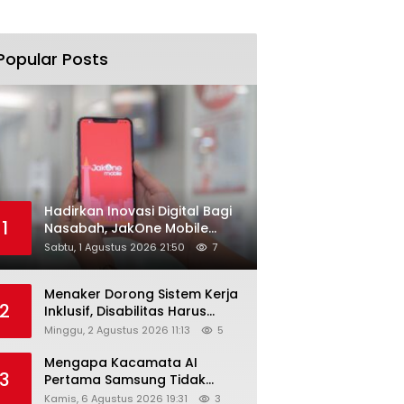
Popular Posts
Hadirkan Inovasi Digital Bagi
1
Nasabah, JakOne Mobile
Antar Bank Jakarta Sukses
Sabtu, 1 Agustus 2026 21:50
7
Raih Digital Excellence
Awards 2026
Menaker Dorong Sistem Kerja
2
Inklusif, Disabilitas Harus
Dapat Kesempatan Setara
Minggu, 2 Agustus 2026 11:13
5
Mengapa Kacamata AI
3
Pertama Samsung Tidak
Dibekali Layar?
Kamis, 6 Agustus 2026 19:31
3