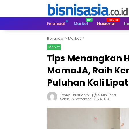
Langsung
ke
konten
Finansial
Market
Nasional
In
Beranda
Market
Market
Tips Menangkan H
MamaJA, Raih Ken
Puluhan Kali Lipat
Tonny Christianto
5 Min Baca
Senin, 16 September 2024 11:34