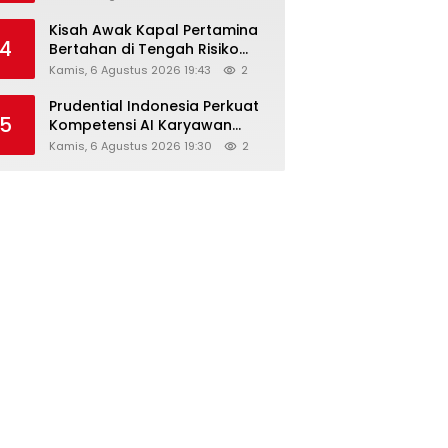
Kisah Awak Kapal Pertamina
4
Bertahan di Tengah Risiko
Pelayaran Selat Hormuz
Kamis, 6 Agustus 2026 19:43
2
Prudential Indonesia Perkuat
5
Kompetensi AI Karyawan
Lewat AI Week
Kamis, 6 Agustus 2026 19:30
2