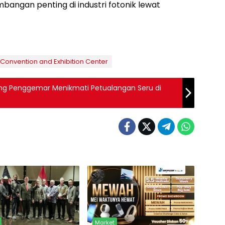
bangan penting di industri fotonik lewat
Convention and Exhibition Center
 Penggemar Menikmati Petualangan Seru di
Market