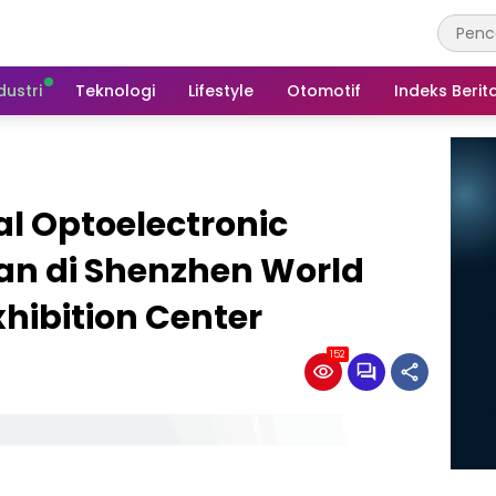
dustri
Teknologi
Lifestyle
Otomotif
Indeks Berit
al Optoelectronic
an di Shenzhen World
hibition Center
152