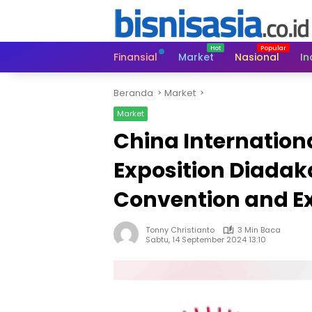
Langsung
ke
konten
Finansial
Market
Nasional
In
Beranda
Market
Market
China Internation
Exposition Diadak
Convention and Ex
Tonny Christianto
3 Min Baca
Sabtu, 14 September 2024 13:10