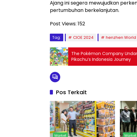
Ajang ini segera mewujudkan perkem
pertumbuhan berkelanjutan.
Post Views:
152
Tag:
CIOE 2024
henzhen World 
The Pokémon Company Undang
Pikachu’s Indonesia Journey
Pos Terkait
Market
Market