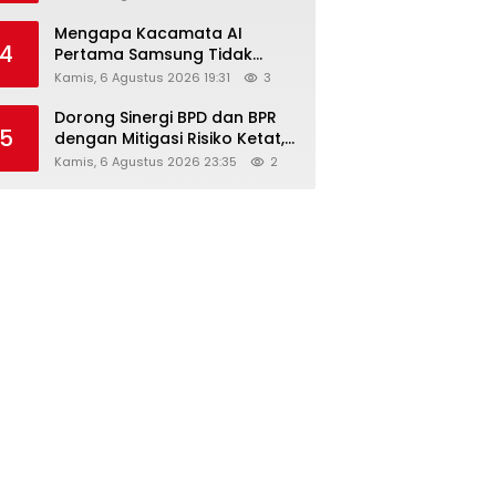
Diskon Hingga 45%
Mengapa Kacamata AI
4
Pertama Samsung Tidak
Dibekali Layar?
Kamis, 6 Agustus 2026 19:31
3
Dorong Sinergi BPD dan BPR
5
dengan Mitigasi Risiko Ketat,
Ini Penjelasan Ketum
Kamis, 6 Agustus 2026 23:35
2
Asbanda