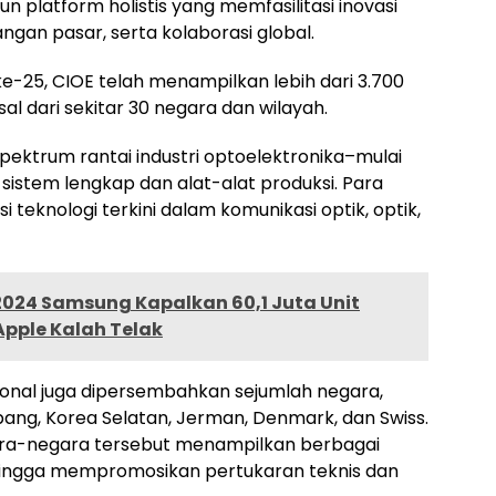
n platform holistis yang memfasilitasi inovasi
gan pasar, serta kolaborasi global.
-25, CIOE telah menampilkan lebih dari 3.700
al dari sekitar 30 negara dan wilayah.
 spektrum rantai industri optoelektronika–mulai
 sistem lengkap dan alat-alat produksi. Para
i teknologi terkini dalam komunikasi optik, optik,
2024 Samsung Kapalkan 60,1 Juta Unit
Apple Kalah Telak
ional juga dipersembahkan sejumlah negara,
pang, Korea Selatan, Jerman, Denmark, dan Swiss.
negara-negara tersebut menampilkan berbagai
hingga mempromosikan pertukaran teknis dan