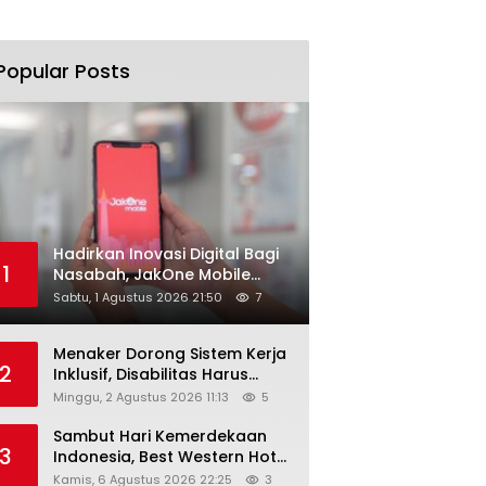
Popular Posts
Hadirkan Inovasi Digital Bagi
1
Nasabah, JakOne Mobile
Antar Bank Jakarta Sukses
Sabtu, 1 Agustus 2026 21:50
7
Raih Digital Excellence
Awards 2026
Menaker Dorong Sistem Kerja
2
Inklusif, Disabilitas Harus
Dapat Kesempatan Setara
Minggu, 2 Agustus 2026 11:13
5
Sambut Hari Kemerdekaan
3
Indonesia, Best Western Hotel
Hadirkan The Freedom Stay
Kamis, 6 Agustus 2026 22:25
3