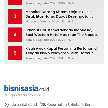
Kamis, 6 Agustus 2026 19:30
5
Menaker Dorong Sistem Kerja Inklusif,
3
Disabilitas Harus Dapat Kesempatan
Setara
Minggu, 2 Agustus 2026 11:13
5
Sambut Hari Kemerdekaan Indonesia,
4
Best Western Hotel Hadirkan The Freedom
Stay Diskon Hingga 45%
Kamis, 6 Agustus 2026 22:25
4
Kisah Awak Kapal Pertamina Bertahan di
5
Tengah Risiko Pelayaran Selat Hormuz
Kamis, 6 Agustus 2026 19:43
4
PT Tiga Karsa Komunika.
Jalan Setiabudi I/26, Kecamatan Setiabudi, Karet