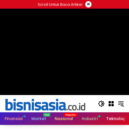
Langsung
×
Scroll Untuk Baca Artikel
ke
konten
Finansial
Market
Nasional
Industri
Teknologi