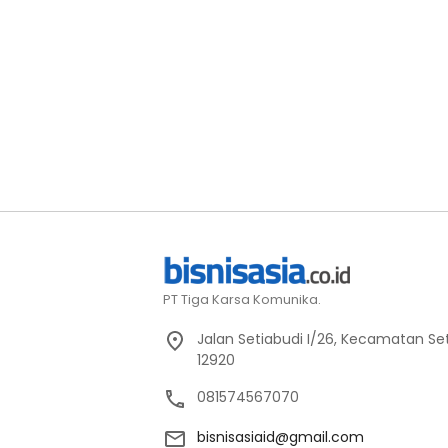
PT Tiga Karsa Komunika.
Jalan Setiabudi I/26, Kecamatan Set
12920
081574567070
bisnisasiaid@gmail.com