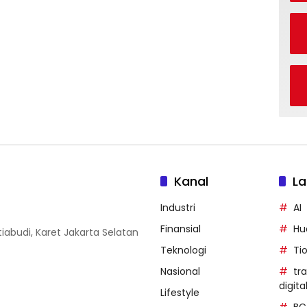
Kanal
La
Industri
AI
Finansial
Hu
iabudi, Karet Jakarta Selatan
Teknologi
Ti
Nasional
tr
digita
Lifestyle
BC