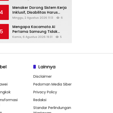
Menaker Dorong Sistem Kerja
4
Inklusif, Disabilitas Harus
Dapat Kesempatan Setara
Minggu, 2 Agustus 2026 11:13
6
Mengapa Kacamata AI
5
Pertama Samsung Tidak
Dibekali Layar?
Kamis, 6 Agustus 2026 19:31
5
bel
Lainnya
Disclaimer
awei
Pedoman Media Siber
ongkok
Privacy Policy
ansformasi
Redaksi
l
Standar Perlindungan
A
Wartawan