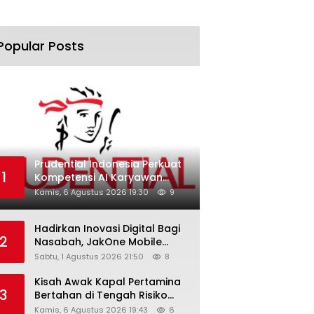
Popular Posts
Prudential Indonesia Perkuat
1
Kompetensi AI Karyawan
Lewat AI Week
Kamis, 6 Agustus 2026 19:30
9
Hadirkan Inovasi Digital Bagi
2
Nasabah, JakOne Mobile
Antar Bank Jakarta Sukses
Sabtu, 1 Agustus 2026 21:50
8
Raih Digital Excellence
Awards 2026
Kisah Awak Kapal Pertamina
3
Bertahan di Tengah Risiko
Pelayaran Selat Hormuz
Kamis, 6 Agustus 2026 19:43
6