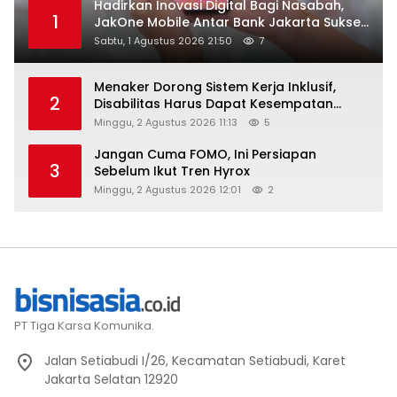
Hadirkan Inovasi Digital Bagi Nasabah,
1
JakOne Mobile Antar Bank Jakarta Sukses
Raih Digital Excellence Awards 2026
Sabtu, 1 Agustus 2026 21:50
7
Menaker Dorong Sistem Kerja Inklusif,
2
Disabilitas Harus Dapat Kesempatan
Setara
Minggu, 2 Agustus 2026 11:13
5
Jangan Cuma FOMO, Ini Persiapan
3
Sebelum Ikut Tren Hyrox
Minggu, 2 Agustus 2026 12:01
2
PT Tiga Karsa Komunika.
Jalan Setiabudi I/26, Kecamatan Setiabudi, Karet
Jakarta Selatan 12920