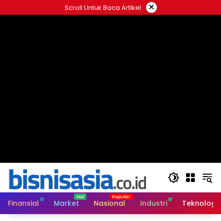
Langsung
×
Scroll Untuk Baca Artikel
ke
konten
Finansial
Market
Nasional
Industri
Teknologi