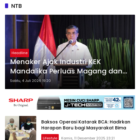
NTB
Headline
Menaker Ajak Industri KEK
Mandalika Perluas Magang dan
Pelatihan Vokasi
Sabtu, 4 Juli 2026 19:20
Baksos Operasi Katarak BCA: Hadirkan
Harapan Baru bagi Masyarakat Bima
Lifestyle
Kamis, 11 Desember 2025 23:21