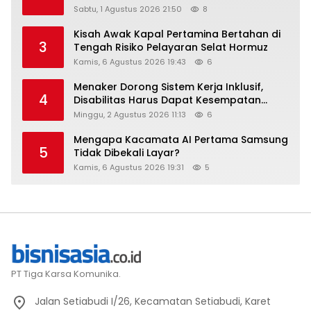
Raih Digital Excellence Awards 2026
Sabtu, 1 Agustus 2026 21:50
8
Kisah Awak Kapal Pertamina Bertahan di
3
Tengah Risiko Pelayaran Selat Hormuz
Kamis, 6 Agustus 2026 19:43
6
Menaker Dorong Sistem Kerja Inklusif,
4
Disabilitas Harus Dapat Kesempatan
Setara
Minggu, 2 Agustus 2026 11:13
6
Mengapa Kacamata AI Pertama Samsung
5
Tidak Dibekali Layar?
Kamis, 6 Agustus 2026 19:31
5
PT Tiga Karsa Komunika.
Jalan Setiabudi I/26, Kecamatan Setiabudi, Karet