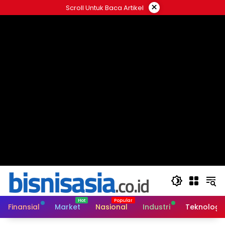
Langsung
×
Scroll Untuk Baca Artikel
ke
konten
Finansial
Market
Nasional
Industri
Teknologi