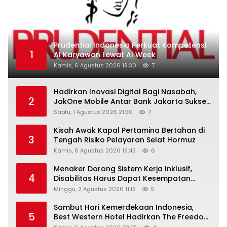
Prudential Indonesia Perkuat Kompetensi
1
AI Karyawan Lewat AI Week
Kamis, 6 Agustus 2026 19:30
7
Hadirkan Inovasi Digital Bagi Nasabah,
2
JakOne Mobile Antar Bank Jakarta Sukses
Raih Digital Excellence Awards 2026
Sabtu, 1 Agustus 2026 21:50
7
Kisah Awak Kapal Pertamina Bertahan di
3
Tengah Risiko Pelayaran Selat Hormuz
Kamis, 6 Agustus 2026 19:43
6
Menaker Dorong Sistem Kerja Inklusif,
4
Disabilitas Harus Dapat Kesempatan
Setara
Minggu, 2 Agustus 2026 11:13
5
Sambut Hari Kemerdekaan Indonesia,
5
Best Western Hotel Hadirkan The Freedom
Stay Diskon Hingga 45%