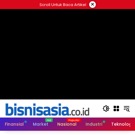
Langsung
×
Scroll Untuk Baca Artikel
ke
konten
Finansial
Market
Nasional
Industri
Teknologi