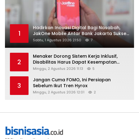
Hadirkan Inovasi Digital Bagi Nasabah,
1
JakOne Mobile Antar Bank Jakarta Sukses
Raih Digital Excellence Awards 2026
Sabtu, 1 Agustus 2026 21:50
7
Menaker Dorong Sistem Kerja Inklusif,
2
Disabilitas Harus Dapat Kesempatan
Setara
Minggu, 2 Agustus 2026 11:13
5
Jangan Cuma FOMO, Ini Persiapan
3
Sebelum Ikut Tren Hyrox
Minggu, 2 Agustus 2026 12:01
2