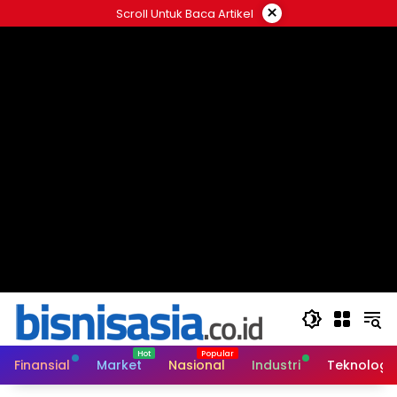
Langsung
×
Scroll Untuk Baca Artikel
ke
konten
Finansial
Market
Nasional
Industri
Teknologi