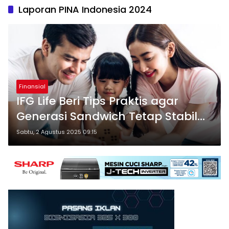
Laporan PINA Indonesia 2024
Finansial
IFG Life Beri Tips Praktis agar
Generasi Sandwich Tetap Stabil
Finansial
Sabtu, 2 Agustus 2025 09:15