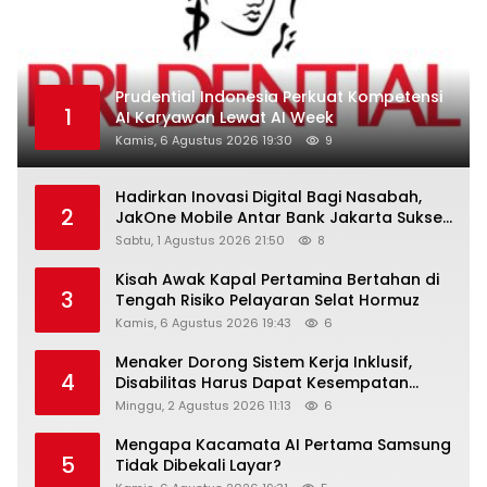
Prudential Indonesia Perkuat Kompetensi
1
AI Karyawan Lewat AI Week
Kamis, 6 Agustus 2026 19:30
9
Hadirkan Inovasi Digital Bagi Nasabah,
2
JakOne Mobile Antar Bank Jakarta Sukses
Raih Digital Excellence Awards 2026
Sabtu, 1 Agustus 2026 21:50
8
Kisah Awak Kapal Pertamina Bertahan di
3
Tengah Risiko Pelayaran Selat Hormuz
Kamis, 6 Agustus 2026 19:43
6
Menaker Dorong Sistem Kerja Inklusif,
4
Disabilitas Harus Dapat Kesempatan
Setara
Minggu, 2 Agustus 2026 11:13
6
Mengapa Kacamata AI Pertama Samsung
5
Tidak Dibekali Layar?