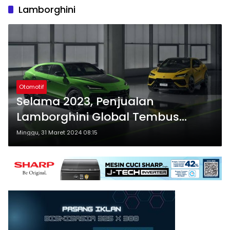
Lamborghini
Otomotif
Selama 2023, Penjualan
Lamborghini Global Tembus
10.000 Unit, 103 Unit Terjual di
Minggu, 31 Maret 2024 08:15
India