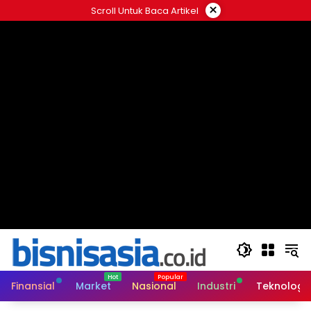
Langsung
×
Scroll Untuk Baca Artikel
ke
konten
Finansial
Market
Nasional
Industri
Teknologi