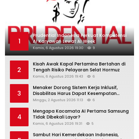
Prudential Indonesia Perkuat Kompetensi
1
AI Karyawan Lewat AI Week
Kamis, 6 Agustus 2026 19:30
9
Kisah Awak Kapal Pertamina Bertahan di
2
Tengah Risiko Pelayaran Selat Hormuz
Kamis, 6 Agustus 2026 19:43
6
Menaker Dorong Sistem Kerja Inklusif,
3
Disabilitas Harus Dapat Kesempatan
Setara
Minggu, 2 Agustus 2026 11:13
6
Mengapa Kacamata AI Pertama Samsung
4
Tidak Dibekali Layar?
Kamis, 6 Agustus 2026 19:31
5
Sambut Hari Kemerdekaan Indonesia,