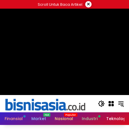
Langsung
×
Scroll Untuk Baca Artikel
ke
konten
Finansial
Market
Nasional
Industri
Teknologi