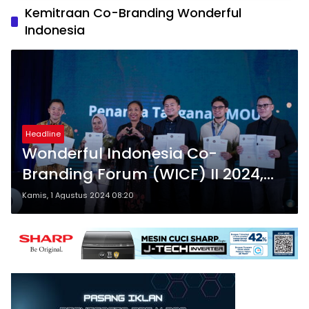
Kemitraan Co-Branding Wonderful
Indonesia
Headline
Wonderful Indonesia Co-
Branding Forum (WICF) II 2024,
Kolaborasi Kemenparekraf dan
Kamis, 1 Agustus 2024 08:20
184 Brand Multi Industri