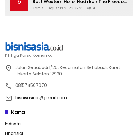
5
Best Western Hotel Hadirkan The Freedom
Stay Diskon Hingga 45%
Kamis, 6 Agustus 2026 22:25
4
PT Tiga Karsa Komunika.
Jalan Setiabudi I/26, Kecamatan Setiabudi, Karet
Jakarta Selatan 12920
081574567070
bisnisasiaid@gmail.com
Kanal
Industri
Finansial