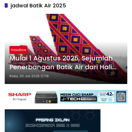
jadwal Batik Air 2025
Headline
Mulai 1 Agustus 2025, Sejumlah
Penerbangan Batik Air dari Halim
Dialihkan ke Soekarno-Hatta
Rabu, 30 Juli 2025 07:19