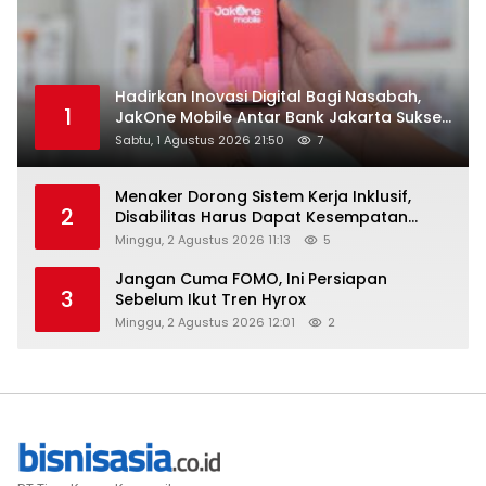
Hadirkan Inovasi Digital Bagi Nasabah,
1
JakOne Mobile Antar Bank Jakarta Sukses
Raih Digital Excellence Awards 2026
Sabtu, 1 Agustus 2026 21:50
7
Menaker Dorong Sistem Kerja Inklusif,
2
Disabilitas Harus Dapat Kesempatan
Setara
Minggu, 2 Agustus 2026 11:13
5
Jangan Cuma FOMO, Ini Persiapan
3
Sebelum Ikut Tren Hyrox
Minggu, 2 Agustus 2026 12:01
2