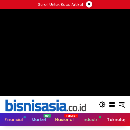
Langsung
×
Scroll Untuk Baca Artikel
ke
konten
Finansial
Market
Nasional
Industri
Teknologi