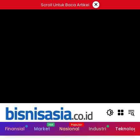
Langsung
×
Scroll Untuk Baca Artikel
ke
konten
Finansial
Market
Nasional
Industri
Teknologi