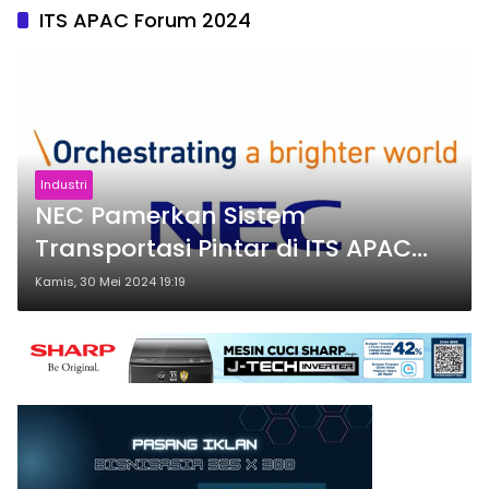
ITS APAC Forum 2024
Industri
NEC Pamerkan Sistem
Transportasi Pintar di ITS APAC
Forum 2024
Kamis, 30 Mei 2024 19:19