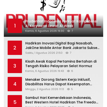
Prudential Indonesia Perkuat Kompetensi
1
AI Karyawan Lewat AI Week
Kamis, 6 Agustus 2026 19:30
7
Hadirkan Inovasi Digital Bagi Nasabah,
2
JakOne Mobile Antar Bank Jakarta Sukses
Raih Digital Excellence Awards 2026
Sabtu, 1 Agustus 2026 21:50
7
Kisah Awak Kapal Pertamina Bertahan di
3
Tengah Risiko Pelayaran Selat Hormuz
Kamis, 6 Agustus 2026 19:43
6
Menaker Dorong Sistem Kerja Inklusif,
4
Disabilitas Harus Dapat Kesempatan
Setara
Minggu, 2 Agustus 2026 11:13
5
Sambut Hari Kemerdekaan Indonesia,
5
Best Western Hotel Hadirkan The Freedom
Stay Diskon Hingga 45%