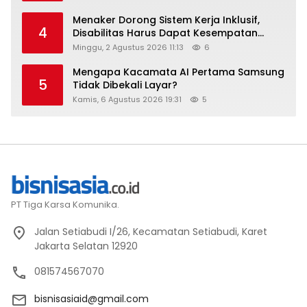
Menaker Dorong Sistem Kerja Inklusif,
4
Disabilitas Harus Dapat Kesempatan
Setara
Minggu, 2 Agustus 2026 11:13
6
Mengapa Kacamata AI Pertama Samsung
5
Tidak Dibekali Layar?
Kamis, 6 Agustus 2026 19:31
5
PT Tiga Karsa Komunika.
Jalan Setiabudi I/26, Kecamatan Setiabudi, Karet
Jakarta Selatan 12920
081574567070
bisnisasiaid@gmail.com