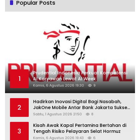
Popular Posts
Prudential Indonesia Perkuat Kompetensi
1
AI Karyawan Lewat AI Week
Kamis, 6 Agustus 2026 19:30
9
Hadirkan Inovasi Digital Bagi Nasabah,
2
JakOne Mobile Antar Bank Jakarta Sukses
Raih Digital Excellence Awards 2026
Sabtu, 1 Agustus 2026 21:50
8
Kisah Awak Kapal Pertamina Bertahan di
3
Tengah Risiko Pelayaran Selat Hormuz
Kamis, 6 Agustus 2026 19:43
6