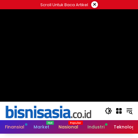
Langsung
×
Scroll Untuk Baca Artikel
ke
konten
Finansial
Market
Nasional
Industri
Teknologi