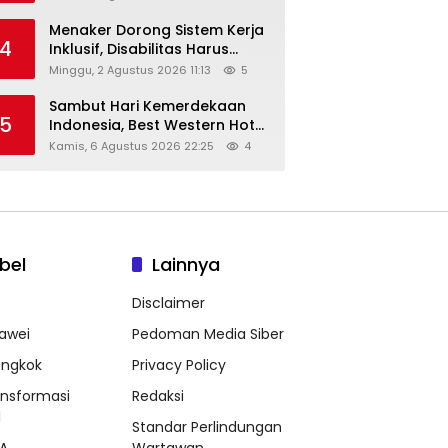
Menaker Dorong Sistem Kerja
4
Inklusif, Disabilitas Harus
Dapat Kesempatan Setara
Minggu, 2 Agustus 2026 11:13
5
Sambut Hari Kemerdekaan
5
Indonesia, Best Western Hotel
Hadirkan The Freedom Stay
Kamis, 6 Agustus 2026 22:25
4
Diskon Hingga 45%
bel
Lainnya
Disclaimer
awei
Pedoman Media Siber
ongkok
Privacy Policy
ansformasi
Redaksi
l
Standar Perlindungan
A
Wartawan