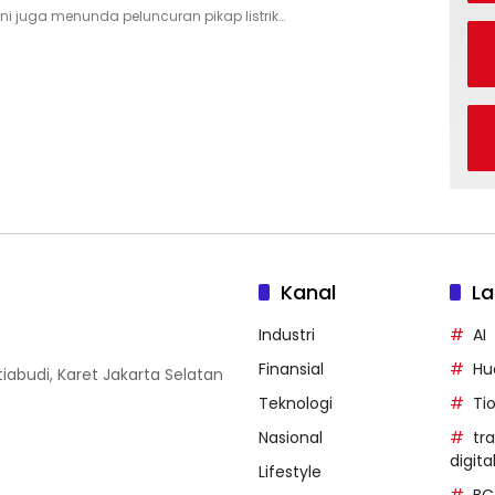
ni juga menunda peluncuran pikap listrik…
Kanal
La
Industri
AI
Finansial
Hu
iabudi, Karet Jakarta Selatan
Teknologi
Ti
Nasional
tr
digita
Lifestyle
BC