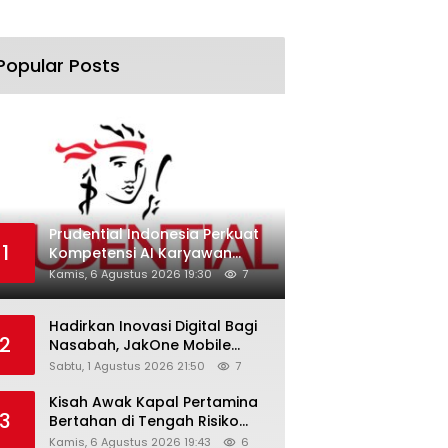
Popular Posts
Prudential Indonesia Perkuat
1
Kompetensi AI Karyawan
Lewat AI Week
Kamis, 6 Agustus 2026 19:30
7
Hadirkan Inovasi Digital Bagi
2
Nasabah, JakOne Mobile
Antar Bank Jakarta Sukses
Sabtu, 1 Agustus 2026 21:50
7
Raih Digital Excellence
Awards 2026
Kisah Awak Kapal Pertamina
3
Bertahan di Tengah Risiko
Pelayaran Selat Hormuz
Kamis, 6 Agustus 2026 19:43
6