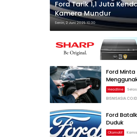
Ford Tarik 1,1 Juta Ken
Kamera Mundur
Senin, 2 Juni 2025 10:30
Ford Minta 
Menggunaka
Headline
Selas
BISNISASIA.CO.I
Ford Batal
Duduk
Otomotif
Kamis