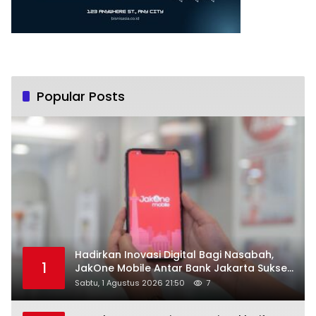
Popular Posts
Hadirkan Inovasi Digital Bagi Nasabah,
1
JakOne Mobile Antar Bank Jakarta Sukses
Raih Digital Excellence Awards 2026
Sabtu, 1 Agustus 2026 21:50
7