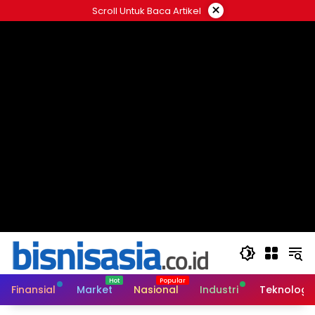
Langsung
×
Scroll Untuk Baca Artikel
ke
konten
Finansial
Market
Nasional
Industri
Teknologi