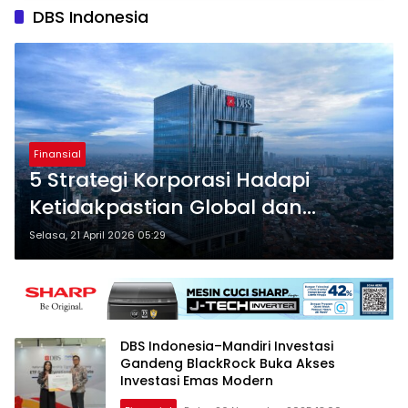
DBS Indonesia
Finansial
5 Strategi Korporasi Hadapi
Ketidakpastian Global dan
Peluang RI-China
Selasa, 21 April 2026 05:29
DBS Indonesia–Mandiri Investasi
Gandeng BlackRock Buka Akses
Investasi Emas Modern