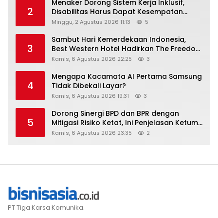
Menaker Dorong Sistem Kerja Inklusif,
2
Disabilitas Harus Dapat Kesempatan
Setara
Minggu, 2 Agustus 2026 11:13
5
Sambut Hari Kemerdekaan Indonesia,
3
Best Western Hotel Hadirkan The Freedom
Stay Diskon Hingga 45%
Kamis, 6 Agustus 2026 22:25
3
Mengapa Kacamata AI Pertama Samsung
4
Tidak Dibekali Layar?
Kamis, 6 Agustus 2026 19:31
3
Dorong Sinergi BPD dan BPR dengan
5
Mitigasi Risiko Ketat, Ini Penjelasan Ketum
Asbanda
Kamis, 6 Agustus 2026 23:35
2
PT Tiga Karsa Komunika.