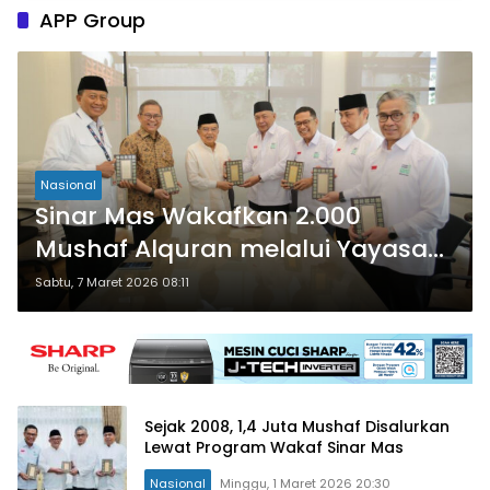
APP Group
Nasional
Sinar Mas Wakafkan 2.000
Mushaf Alquran melalui Yayasan
Muslim Sinar Mas
Sabtu, 7 Maret 2026 08:11
Sejak 2008, 1,4 Juta Mushaf Disalurkan
Lewat Program Wakaf Sinar Mas
Nasional
Minggu, 1 Maret 2026 20:30