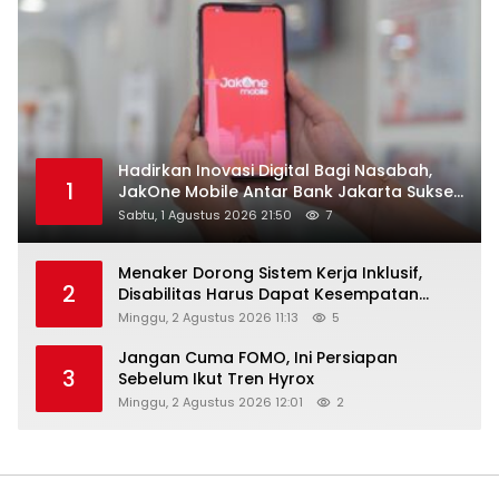
Hadirkan Inovasi Digital Bagi Nasabah,
1
JakOne Mobile Antar Bank Jakarta Sukses
Raih Digital Excellence Awards 2026
Sabtu, 1 Agustus 2026 21:50
7
Menaker Dorong Sistem Kerja Inklusif,
2
Disabilitas Harus Dapat Kesempatan
Setara
Minggu, 2 Agustus 2026 11:13
5
Jangan Cuma FOMO, Ini Persiapan
3
Sebelum Ikut Tren Hyrox
Minggu, 2 Agustus 2026 12:01
2