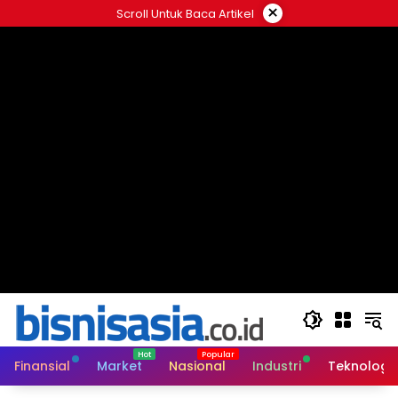
Langsung
×
Scroll Untuk Baca Artikel
ke
konten
Finansial
Market
Nasional
Industri
Teknologi