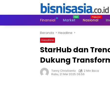
Langsung
ke
konten
Finansial
Market
Nasional
In
Beranda
Headline
Headline
StarHub dan Trend
Dukung Transformas
Tonny Christianto
2 Min Baca
Rabu, 21 Mei 2025 06:56