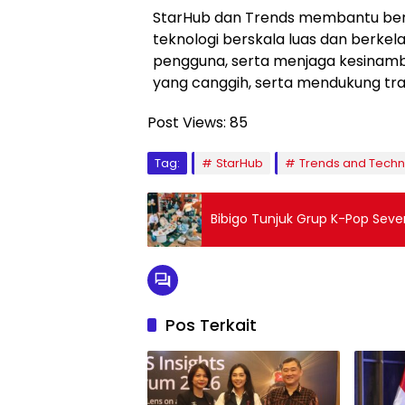
StarHub dan Trends membantu ber
teknologi berskala luas dan berk
pengguna, serta menjaga kesinam
yang canggih, serta mendukung tra
Post Views:
85
Tag:
StarHub
Trends and Techn
Bibigo Tunjuk Grup K-Pop Sev
Pos Terkait