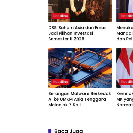
Headline
Headli
DBS: Saham Asia dan Emas
Menaker
Jadi Pilihan Investasi
Mandal
Semester II 2026
dan Pel
Headline
Headli
Serangan Malware Berkedok
Kemnak
AI ke UMKM Asia Tenggara
MK yan
Melonjak 7 Kali
Normati
Baca Juga