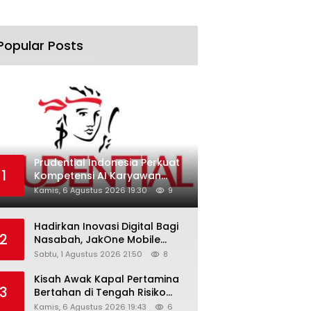
Popular Posts
Prudential Indonesia Perkuat
1
Kompetensi AI Karyawan
Lewat AI Week
Kamis, 6 Agustus 2026 19:30
9
Hadirkan Inovasi Digital Bagi
2
Nasabah, JakOne Mobile
Antar Bank Jakarta Sukses
Sabtu, 1 Agustus 2026 21:50
8
Raih Digital Excellence
Awards 2026
Kisah Awak Kapal Pertamina
3
Bertahan di Tengah Risiko
Pelayaran Selat Hormuz
Kamis, 6 Agustus 2026 19:43
6