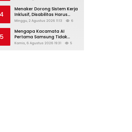
Menaker Dorong Sistem Kerja
4
Inklusif, Disabilitas Harus
Dapat Kesempatan Setara
Minggu, 2 Agustus 2026 11:13
6
Mengapa Kacamata AI
5
Pertama Samsung Tidak
Dibekali Layar?
Kamis, 6 Agustus 2026 19:31
5