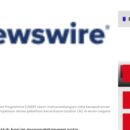
pment Programme (UNDP) resmi menandatangani nota kesepahaman
emperluas akses pelatihan kecerdasan buatan (AI) di enam negara
rHub hari ini menandatangani nota