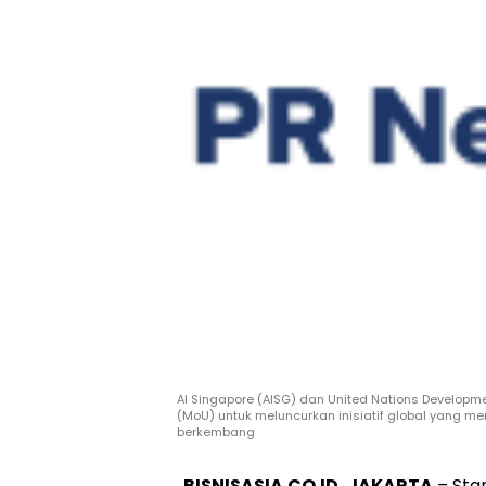
AI Singapore (AISG) dan United Nations Develo
(MoU) untuk meluncurkan inisiatif global yang m
berkembang
BISNISASIA.CO.ID, JAKARTA
– Sta