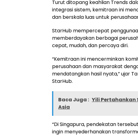
Turut ditopang keahlian Trends dal
integrasi sistem, kemitraan ini me
dan berskala luas untuk perusahaa
StarHub mempercepat penggunaan t
memberdayakan berbagai perusaha
cepat, mudah, dan percaya diri.
“Kemitraan ini mencerminkan kom
perusahaan dan masyarakat dengan 
mendatangkan hasil nyata,” ujar
Ta
StarHub.
Baca Juga :
Yili Pertahankan
Asia
“Di Singapura, pendekatan terseb
ingin menyederhanakan transformas