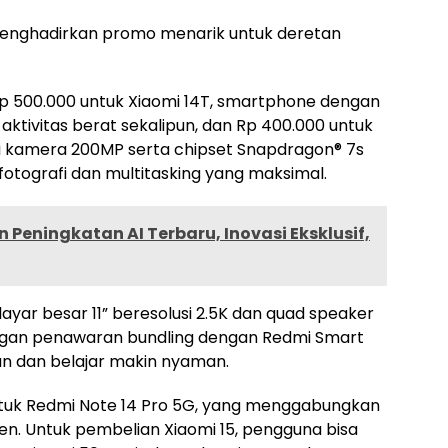
a menghadirkan promo menarik untuk deretan
 500.000 untuk Xiaomi 14T, smartphone dengan
ktivitas berat sekalipun, dan Rp 400.000 untuk
li kamera 200MP serta chipset Snapdragon® 7s
tografi dan multitasking yang maksimal.
 Peningkatan AI Terbaru, Inovasi Eksklusif,
ayar besar 11” beresolusi 2.5K dan quad speaker
engan penawaran bundling dengan Redmi Smart
ran dan belajar makin nyaman.
tuk Redmi Note 14 Pro 5G, yang menggabungkan
ien. Untuk pembelian Xiaomi 15, pengguna bisa