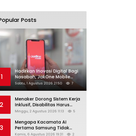
Popular Posts
Hadirkan Inovasi Digital Bagi
1
Nasabah, JakOne Mobile
Antar Bank Jakarta Sukses
Sabtu, 1 Agustus 2026 21:50
7
Raih Digital Excellence
Awards 2026
Menaker Dorong Sistem Kerja
2
Inklusif, Disabilitas Harus
Dapat Kesempatan Setara
Minggu, 2 Agustus 2026 11:13
5
Mengapa Kacamata AI
3
Pertama Samsung Tidak
Dibekali Layar?
Kamis, 6 Agustus 2026 19:31
2