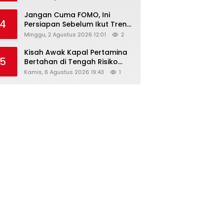
Jangan Cuma FOMO, Ini
4
Persiapan Sebelum Ikut Tren
Hyrox
Minggu, 2 Agustus 2026 12:01
2
Kisah Awak Kapal Pertamina
5
Bertahan di Tengah Risiko
Pelayaran Selat Hormuz
Kamis, 6 Agustus 2026 19:43
1