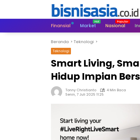
Langsung
ke
konten
Finansial
Market
Nasional
In
Beranda
Teknologi
Teknologi
Smart Living, Sm
Hidup Impian Bers
Tonny Christianto
4 Min Baca
Senin, 7 Juli 2025 11:25