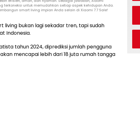
lebih efisien, aman, dan nyaman. Sebagai jawaban, Xiaomi
ng terkoneksi untuk memudahkan setiap aspek kehidupan Anda.
embangun smart living impian Anda selain di Xiaomi 7.7 Sale!
 living bukan lagi sekadar tren, tapi sudah
t Indonesia.
tista tahun 2024, diprediksi jumlah pengguna
akan mencapai lebih dari 18 juta rumah tangga