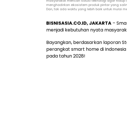
masyarakat mencari solusi teknologi agar hidup 
menghadirkan ekosistem produk pintar yang sali
Dan, tak ada waktu yang lebih baik untuk mulai m
BISNISASIA.CO.ID, JAKARTA
– Smart
menjadi kebutuhan nyata masyaraka
Bayangkan, berdasarkan laporan Sta
perangkat smart home di Indonesia 
pada tahun 2028!