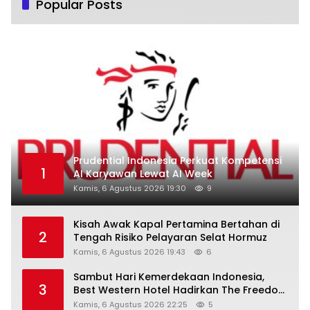
Popular Posts
Prudential Indonesia Perkuat Kompetensi
1
AI Karyawan Lewat AI Week
Kamis, 6 Agustus 2026 19:30
9
Kisah Awak Kapal Pertamina Bertahan di
2
Tengah Risiko Pelayaran Selat Hormuz
Kamis, 6 Agustus 2026 19:43
6
Sambut Hari Kemerdekaan Indonesia,
3
Best Western Hotel Hadirkan The Freedom
Stay Diskon Hingga 45%
Kamis, 6 Agustus 2026 22:25
5