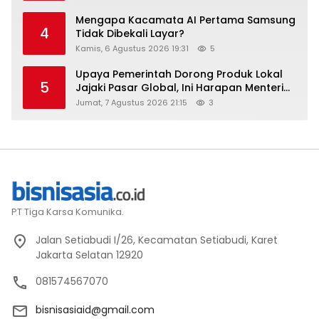
Mengapa Kacamata AI Pertama Samsung
4
Tidak Dibekali Layar?
Kamis, 6 Agustus 2026 19:31
5
Upaya Pemerintah Dorong Produk Lokal
5
Jajaki Pasar Global, Ini Harapan Menteri
Perindustrian RI Lewat ILT dan IGT Expo
Jumat, 7 Agustus 2026 21:15
3
2026
PT Tiga Karsa Komunika.
Jalan Setiabudi I/26, Kecamatan Setiabudi, Karet
Jakarta Selatan 12920
081574567070
bisnisasiaid@gmail.com