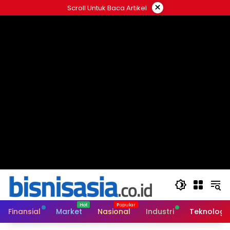
Langsung
×
Scroll Untuk Baca Artikel
ke
konten
Finansial
Market
Nasional
Industri
Teknologi