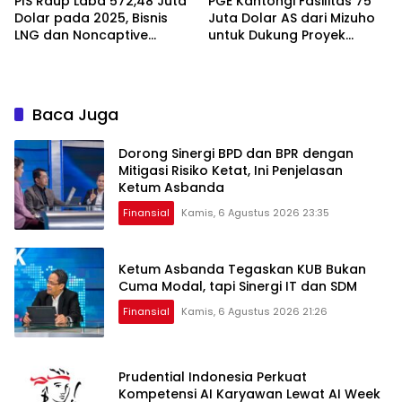
PIS Raup Laba 572,48 Juta
PGE Kantongi Fasilitas 75
Dolar pada 2025, Bisnis
Juta Dolar AS dari Mizuho
LNG dan Noncaptive
untuk Dukung Proyek
Tumbuh
Panas Bumi
Baca Juga
Dorong Sinergi BPD dan BPR dengan
Mitigasi Risiko Ketat, Ini Penjelasan
Ketum Asbanda
Finansial
Kamis, 6 Agustus 2026 23:35
Ketum Asbanda Tegaskan KUB Bukan
Cuma Modal, tapi Sinergi IT dan SDM
Finansial
Kamis, 6 Agustus 2026 21:26
Prudential Indonesia Perkuat
Kompetensi AI Karyawan Lewat AI Week