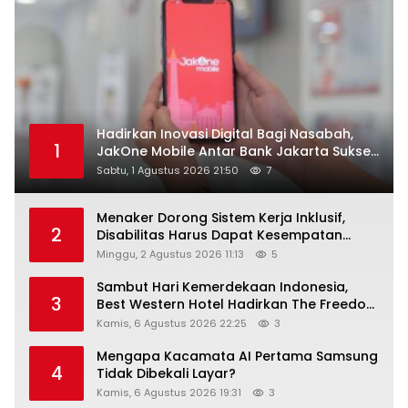
Hadirkan Inovasi Digital Bagi Nasabah,
1
JakOne Mobile Antar Bank Jakarta Sukses
Raih Digital Excellence Awards 2026
Sabtu, 1 Agustus 2026 21:50
7
Menaker Dorong Sistem Kerja Inklusif,
2
Disabilitas Harus Dapat Kesempatan
Setara
Minggu, 2 Agustus 2026 11:13
5
Sambut Hari Kemerdekaan Indonesia,
3
Best Western Hotel Hadirkan The Freedom
Stay Diskon Hingga 45%
Kamis, 6 Agustus 2026 22:25
3
Mengapa Kacamata AI Pertama Samsung
4
Tidak Dibekali Layar?
Kamis, 6 Agustus 2026 19:31
3