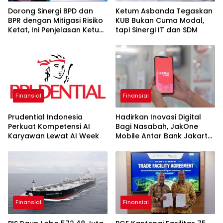
Dorong Sinergi BPD dan
Ketum Asbanda Tegaskan
BPR dengan Mitigasi Risiko
KUB Bukan Cuma Modal,
Ketat, Ini Penjelasan Ketum
tapi Sinergi IT dan SDM
Asbanda
Finansial
Finansial
Prudential Indonesia
Hadirkan Inovasi Digital
Perkuat Kompetensi AI
Bagi Nasabah, JakOne
Karyawan Lewat AI Week
Mobile Antar Bank Jakarta
Sukses Raih Digital
Excellence Awards 2026
Finansial
Finansial