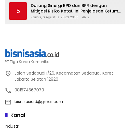
Dorong Sinergi BPD dan BPR dengan
5
Mitigasi Risiko Ketat, Ini Penjelasan Ketum
Asbanda
Kamis, 6 Agustus 2026 23:35
2
PT Tiga Karsa Komunika.
Jalan Setiabudi I/26, Kecamatan Setiabudi, Karet
Jakarta Selatan 12920
081574567070
bisnisasiaid@gmail.com
Kanal
Industri