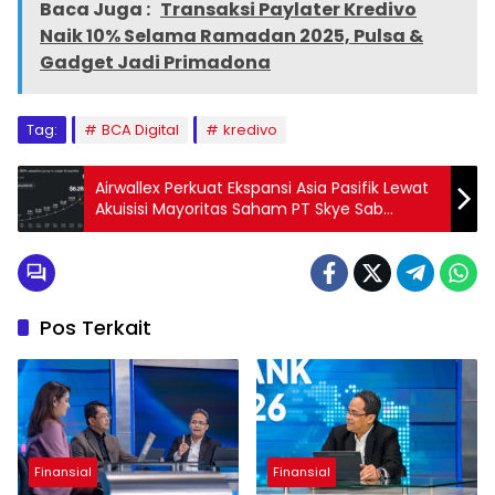
Baca Juga :
Transaksi Paylater Kredivo
Naik 10% Selama Ramadan 2025, Pulsa &
Gadget Jadi Primadona
Tag:
BCA Digital
kredivo
Airwallex Perkuat Ekspansi Asia Pasifik Lewat
Akuisisi Mayoritas Saham PT Skye Sab
Indonesia
Pos Terkait
Finansial
Finansial