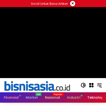
Langsung
×
Scroll Untuk Baca Artikel
ke
konten
Finansial
Market
Nasional
Industri
Teknologi