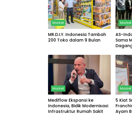
Market
Market
MR.D.I.Y. Indonesia Tambah
AS–Indo
200 Toko dalam 9 Bulan
Sama Ma
Dagang
Keama
Market
Market
Mediflow Ekspansi ke
5 Kiat 
Indonesia, Bidik Modernisasi
Franchi
Infrastruktur Rumah Sakit
Ayam B