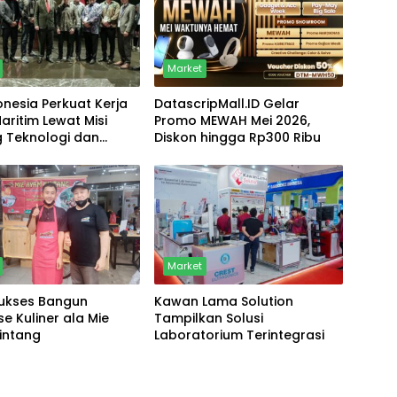
Market
nesia Perkuat Kerja
DatascripMall.ID Gelar
ritim Lewat Misi
Promo MEWAH Mei 2026,
 Teknologi dan
Diskon hingga Rp300 Ribu
nan
Market
Sukses Bangun
Kawan Lama Solution
se Kuliner ala Mie
Tampilkan Solusi
intang
Laboratorium Terintegrasi