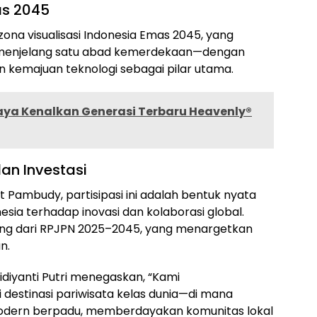
as 2045
zona visualisasi Indonesia Emas 2045, yang
 menjelang satu abad kemerdekaan—dengan
an kemajuan teknologi sebagai pilar utama.
aya Kenalkan Generasi Terbaru Heavenly®
dan Investasi
Pambudy, partisipasi ini adalah bentuk nyata
sia terhadap inovasi dan kolaborasi global.
nting dari RPJPN 2025–2045, yang menargetkan
n.
idiyanti Putri menegaskan, “Kami
destinasi pariwisata kelas dunia—di mana
dern berpadu, memberdayakan komunitas lokal