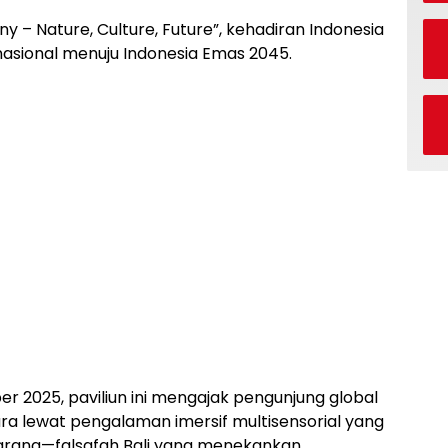
 – Nature, Culture, Future”, kehadiran Indonesia
 nasional menuju Indonesia Emas 2045.
ber 2025, paviliun ini mengajak pengunjung global
ra lewat pengalaman imersif multisensorial yang
arana—falsafah Bali yang menekankan