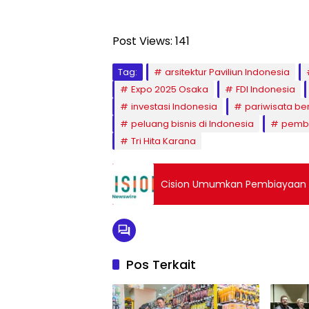
Post Views:
141
Tag:
arsitektur Paviliun Indonesia
Expo 2025 Osaka
FDI Indonesia
investasi Indonesia
pariwisata be
peluang bisnis di Indonesia
pemba
Tri Hita Karana
Cision Umumkan Pembiayaan Ba
Pos Terkait