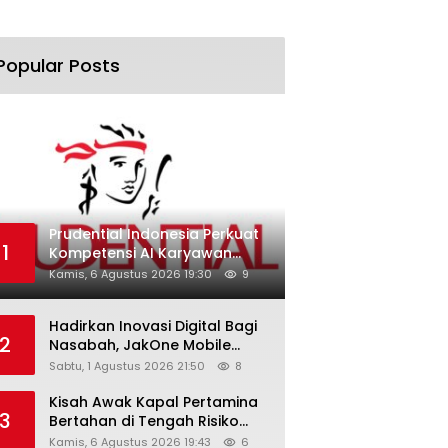
Popular Posts
Prudential Indonesia Perkuat
1
Kompetensi AI Karyawan
Lewat AI Week
Kamis, 6 Agustus 2026 19:30
9
Hadirkan Inovasi Digital Bagi
2
Nasabah, JakOne Mobile
Antar Bank Jakarta Sukses
Sabtu, 1 Agustus 2026 21:50
8
Raih Digital Excellence
Awards 2026
Kisah Awak Kapal Pertamina
3
Bertahan di Tengah Risiko
Pelayaran Selat Hormuz
Kamis, 6 Agustus 2026 19:43
6