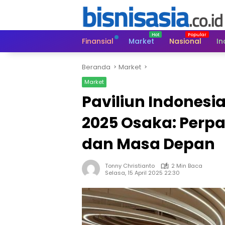
Langsung
ke
konten
Finansial
Market
Nasional
In
Beranda
Market
Market
Paviliun Indonesi
2025 Osaka: Perp
dan Masa Depan
Tonny Christianto
2 Min Baca
Selasa, 15 April 2025 22:30