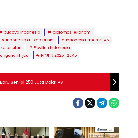
budaya Indonesia
diplomasi ekonomi
Indonesia di Expo Dunia
Indonesia Emas 2045
rkelanjutan
Paviliun Indonesia
ngunan hijau
RPJPN 2025–2045
ru Senilai 250 Juta Dolar AS