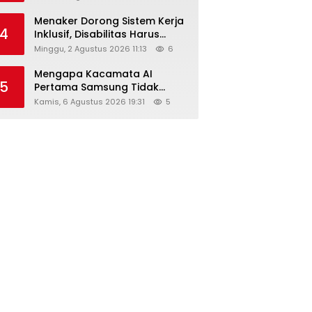
Menaker Dorong Sistem Kerja
4
Inklusif, Disabilitas Harus
Dapat Kesempatan Setara
Minggu, 2 Agustus 2026 11:13
6
Mengapa Kacamata AI
5
Pertama Samsung Tidak
Dibekali Layar?
Kamis, 6 Agustus 2026 19:31
5