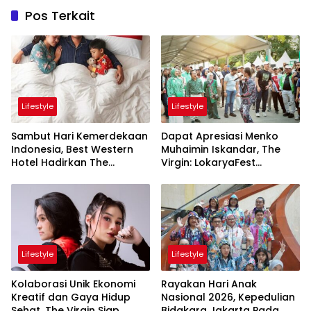
Pos Terkait
Lifestyle
Lifestyle
Sambut Hari Kemerdekaan
Dapat Apresiasi Menko
Indonesia, Best Western
Muhaimin Iskandar, The
Hotel Hadirkan The
Virgin: LokaryaFest
Freedom Stay Diskon
Panggung Keren Sukses
Hingga 45%
Pertemukan Kolaborasi
Apik
Lifestyle
Lifestyle
Kolaborasi Unik Ekonomi
Rayakan Hari Anak
Kreatif dan Gaya Hidup
Nasional 2026, Kepedulian
Sehat, The Virgin Siap
Bidakara Jakarta Pada