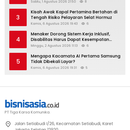
Raih Digital Excellence Awards 2026
Sabtu, 1 Agustus 2026 21:50
8
Kisah Awak Kapal Pertamina Bertahan di
3
Tengah Risiko Pelayaran Selat Hormuz
Kamis, 6 Agustus 2026 19:43
6
Menaker Dorong Sistem Kerja Inklusif,
4
Disabilitas Harus Dapat Kesempatan
Setara
Minggu, 2 Agustus 2026 11:13
6
Mengapa Kacamata AI Pertama Samsung
5
Tidak Dibekali Layar?
Kamis, 6 Agustus 2026 19:31
5
PT Tiga Karsa Komunika.
Jalan Setiabudi I/26, Kecamatan Setiabudi, Karet
Jakarta Selatan 12920