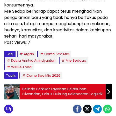
konsumennya.
Mie Sedap berharap dapat terus menghadirkan
pengalaman baru yang tidak hanya berfokus pada
cita rasa, tetapi mampu menghubungkan makanan,
budaya, komunitas, dan kreativitas dalam kehidupan
sehari-hari masyarakat.
Post Views:
7
Tag:
Afgan
Come See Mie
Katria Arintya Anindyantari
Mie Sedaap
WINGS Food
Topik:
Come See Mie 2026
Pelindo Perkuat Layanan Pelabuhan
Ciwandan, Fokus Dukung Kelancaran Logistik