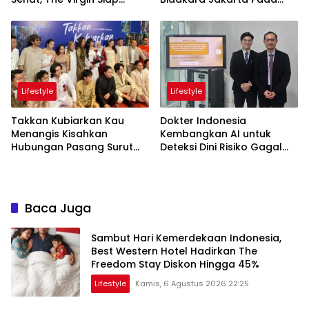
Meriahkan Panggung
Tumbuh Kembang Anak
LokaryaFest 2026
Lewat Acara Where Hope
Begins
Lifestyle
Lifestyle
Takkan Kubiarkan Kau
Dokter Indonesia
Menangis Kisahkan
Kembangkan AI untuk
Hubungan Pasang Surut
Deteksi Dini Risiko Gagal
Orangtua dan Anak
Jantung
Baca Juga
Sambut Hari Kemerdekaan Indonesia,
Best Western Hotel Hadirkan The
Freedom Stay Diskon Hingga 45%
Lifestyle
Kamis, 6 Agustus 2026 22:25