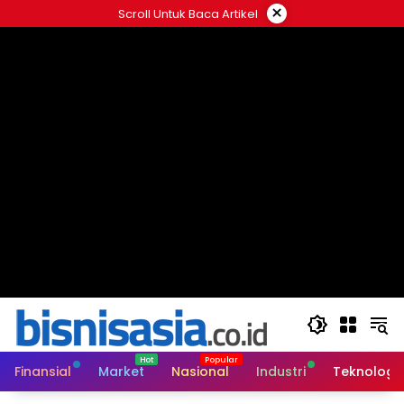
Langsung
×
Scroll Untuk Baca Artikel
ke
konten
Finansial
Market
Nasional
Industri
Teknologi