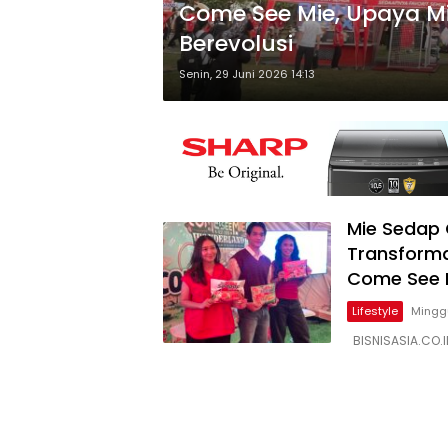
Come See Mie, Upaya Mi
Berevolusi
Senin, 29 Juni 2026 14:13
Mie Sedap 
Transforma
Come See 
Lifestyle
Minggu
BISNISASIA.CO.