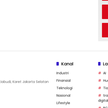
Kanal
La
Industri
AI
Finansial
Hu
iabudi, Karet Jakarta Selatan
Teknologi
Ti
Nasional
tr
digita
Lifestyle
BC