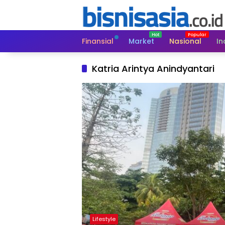
Langsung
ke
konten
Finansial
Market
Nasional
In
Katria Arintya Anindyantari
Lifestyle