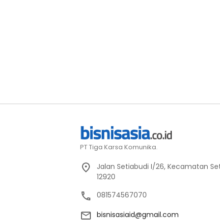
PT Tiga Karsa Komunika.
Jalan Setiabudi I/26, Kecamatan Set
12920
081574567070
bisnisasiaid@gmail.com