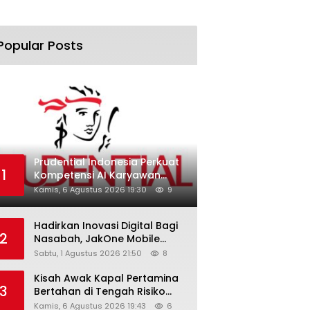
Popular Posts
Prudential Indonesia Perkuat
1
Kompetensi AI Karyawan
Lewat AI Week
Kamis, 6 Agustus 2026 19:30
9
Hadirkan Inovasi Digital Bagi
2
Nasabah, JakOne Mobile
Antar Bank Jakarta Sukses
Sabtu, 1 Agustus 2026 21:50
8
Raih Digital Excellence
Awards 2026
Kisah Awak Kapal Pertamina
3
Bertahan di Tengah Risiko
Pelayaran Selat Hormuz
Kamis, 6 Agustus 2026 19:43
6