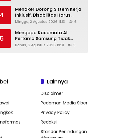
Menaker Dorong Sistem Kerja
4
Inklusif, Disabilitas Harus
Dapat Kesempatan Setara
Minggu, 2 Agustus 2026 11:13
6
Mengapa Kacamata AI
5
Pertama Samsung Tidak
Dibekali Layar?
Kamis, 6 Agustus 2026 19:31
5
bel
Lainnya
Disclaimer
awei
Pedoman Media Siber
ongkok
Privacy Policy
ansformasi
Redaksi
l
Standar Perlindungan
A
Wartawan