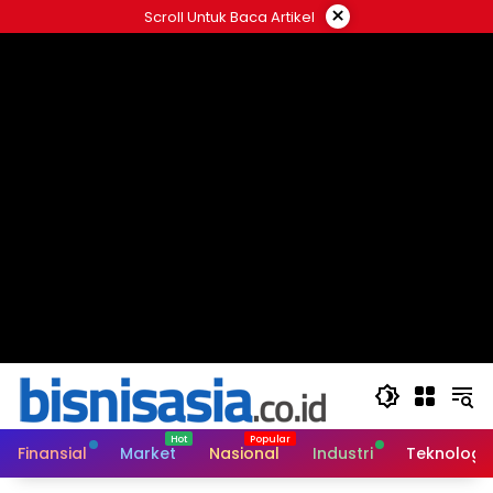
Langsung
×
Scroll Untuk Baca Artikel
ke
konten
Finansial
Market
Nasional
Industri
Teknologi