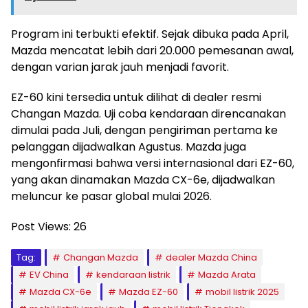
Program ini terbukti efektif. Sejak dibuka pada April,
Mazda mencatat lebih dari 20.000 pemesanan awal,
dengan varian jarak jauh menjadi favorit.
EZ-60 kini tersedia untuk dilihat di dealer resmi
Changan Mazda. Uji coba kendaraan direncanakan
dimulai pada Juli, dengan pengiriman pertama ke
pelanggan dijadwalkan Agustus. Mazda juga
mengonfirmasi bahwa versi internasional dari EZ-60,
yang akan dinamakan Mazda CX-6e, dijadwalkan
meluncur ke pasar global mulai 2026.
Post Views:
26
Tag:
Changan Mazda
dealer Mazda China
EV China
kendaraan listrik
Mazda Arata
Mazda CX-6e
Mazda EZ-60
mobil listrik 2025