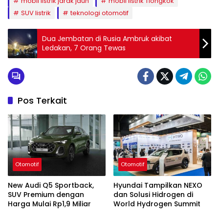
mobil listrik jarak jauh
mobil listrik Tiongkok
SUV listrik
teknologi otomotif
Dua Jembatan di Rusia Ambruk akibat
Ledakan, 7 Orang Tewas
Pos Terkait
Otomotif
Otomotif
New Audi Q5 Sportback,
Hyundai Tampilkan NEXO
SUV Premium dengan
dan Solusi Hidrogen di
Harga Mulai Rp1,9 Miliar
World Hydrogen Summit