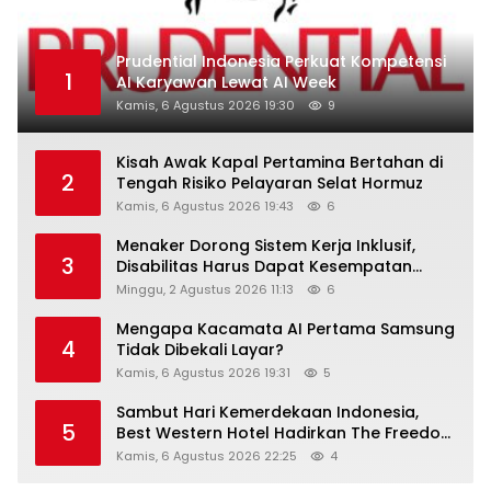
Prudential Indonesia Perkuat Kompetensi
1
AI Karyawan Lewat AI Week
Kamis, 6 Agustus 2026 19:30
9
Kisah Awak Kapal Pertamina Bertahan di
2
Tengah Risiko Pelayaran Selat Hormuz
Kamis, 6 Agustus 2026 19:43
6
Menaker Dorong Sistem Kerja Inklusif,
3
Disabilitas Harus Dapat Kesempatan
Setara
Minggu, 2 Agustus 2026 11:13
6
Mengapa Kacamata AI Pertama Samsung
4
Tidak Dibekali Layar?
Kamis, 6 Agustus 2026 19:31
5
Sambut Hari Kemerdekaan Indonesia,
5
Best Western Hotel Hadirkan The Freedom
Stay Diskon Hingga 45%
Kamis, 6 Agustus 2026 22:25
4