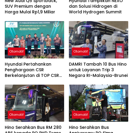
New Audi Q5 Sportback,
Hyundai Tampilkan NEXO
SUV Premium dengan
dan Solusi Hidrogen di
Harga Mulai Rp1,9 Miliar
World Hydrogen Summit
Otomotif
Otomotif
Hyundai Pertahankan
DAMRI Tambah 10 Bus Hino
Penghargaan CSR
untuk Layanan Trip 3
Berkelanjutan di TOP CSR
Negara RI-Malaysia-Brunei
2026
Otomotif
Otomotif
Hino Serahkan Bus RM 280
Hino Serahkan Bus