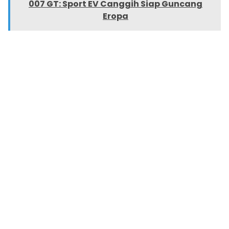
007 GT: Sport EV Canggih Siap Guncang
Eropa