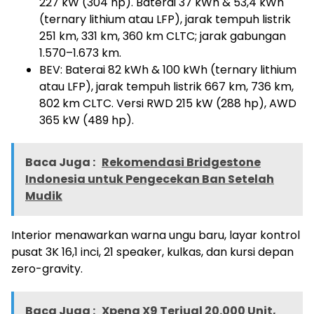
227 kW (304 hp). Baterai 37 kWh & 53,4 kWh
(ternary lithium atau LFP), jarak tempuh listrik
251 km, 331 km, 360 km CLTC; jarak gabungan
1.570–1.673 km.
BEV: Baterai 82 kWh & 100 kWh (ternary lithium
atau LFP), jarak tempuh listrik 667 km, 736 km,
802 km CLTC. Versi RWD 215 kW (288 hp), AWD
365 kW (489 hp).
Baca Juga :
Rekomendasi Bridgestone
Indonesia untuk Pengecekan Ban Setelah
Mudik
Interior menawarkan warna ungu baru, layar kontrol
pusat 3K 16,1 inci, 21 speaker, kulkas, dan kursi depan
zero-gravity.
Baca Juga :
Xpeng X9 Terjual 20.000 Unit,