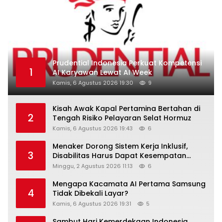
Prudential Indonesia Perkuat Kompetensi
1
AI Karyawan Lewat AI Week
Kamis, 6 Agustus 2026 19:30
9
Kisah Awak Kapal Pertamina Bertahan di
2
Tengah Risiko Pelayaran Selat Hormuz
Kamis, 6 Agustus 2026 19:43
6
Menaker Dorong Sistem Kerja Inklusif,
3
Disabilitas Harus Dapat Kesempatan
Setara
Minggu, 2 Agustus 2026 11:13
6
Mengapa Kacamata AI Pertama Samsung
4
Tidak Dibekali Layar?
Kamis, 6 Agustus 2026 19:31
5
Sambut Hari Kemerdekaan Indonesia,