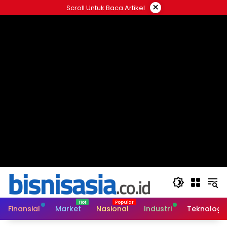
Langsung
×
Scroll Untuk Baca Artikel
ke
konten
Finansial
Market
Nasional
Industri
Teknologi