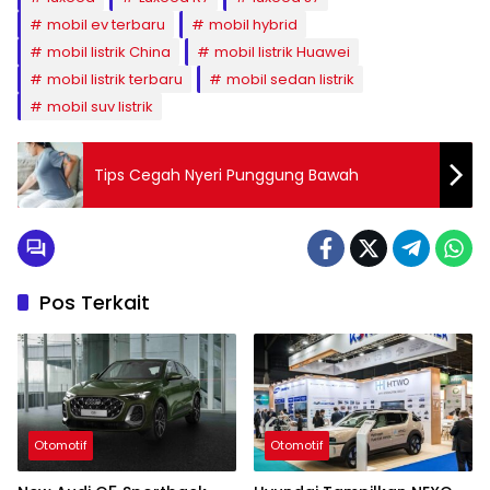
mobil ev terbaru
mobil hybrid
mobil listrik China
mobil listrik Huawei
mobil listrik terbaru
mobil sedan listrik
mobil suv listrik
Tips Cegah Nyeri Punggung Bawah
Pos Terkait
Otomotif
Otomotif