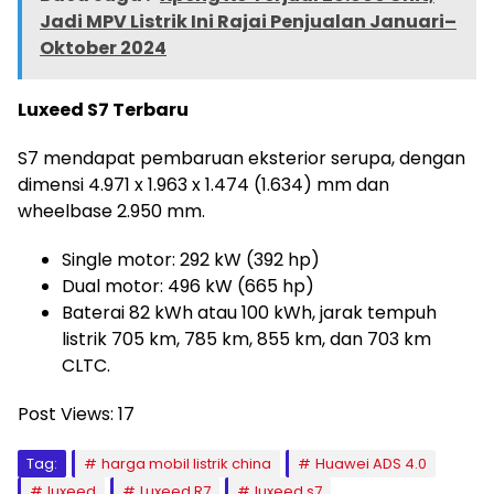
Jadi MPV Listrik Ini Rajai Penjualan Januari–
Oktober 2024
Luxeed S7 Terbaru
S7 mendapat pembaruan eksterior serupa, dengan
dimensi 4.971 x 1.963 x 1.474 (1.634) mm dan
wheelbase 2.950 mm.
Single motor: 292 kW (392 hp)
Dual motor: 496 kW (665 hp)
Baterai 82 kWh atau 100 kWh, jarak tempuh
listrik 705 km, 785 km, 855 km, dan 703 km
CLTC.
Post Views:
17
Tag:
harga mobil listrik china
Huawei ADS 4.0
luxeed
Luxeed R7
luxeed s7