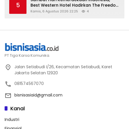
5
Best Western Hotel Hadirkan The Freedom
Stay Diskon Hingga 45%
Kamis, 6 Agustus 2026 22:25
4
PT Tiga Karsa Komunika.
Jalan Setiabudi I/26, Kecamatan Setiabudi, Karet
Jakarta Selatan 12920
081574567070
bisnisasiaid@gmail.com
Kanal
Industri
Finansial