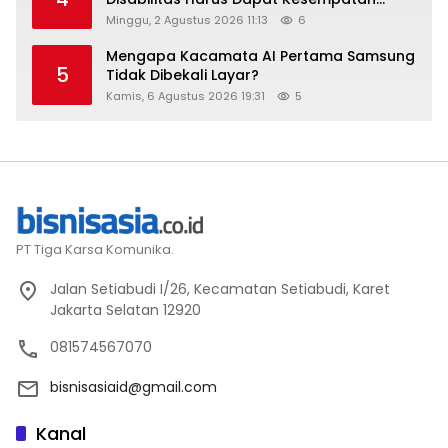
Setara
Minggu, 2 Agustus 2026 11:13
6
Mengapa Kacamata AI Pertama Samsung
5
Tidak Dibekali Layar?
Kamis, 6 Agustus 2026 19:31
5
PT Tiga Karsa Komunika.
Jalan Setiabudi I/26, Kecamatan Setiabudi, Karet
Jakarta Selatan 12920
081574567070
bisnisasiaid@gmail.com
Kanal