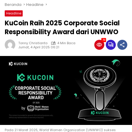
Beranda
Headline
Headline
KuCoin Raih 2025 Corporate Social
Responsibility Award dari UNWWO
78
Tonny Christianto
4 Min Baca
Jumat, 4 April 2025 06:21
Pada 21 Maret 2025, World Women Organization (UNWWO) sukses