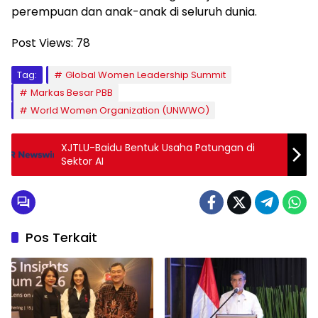
perempuan dan anak-anak di seluruh dunia.
Post Views:
78
Tag:
Global Women Leadership Summit
Markas Besar PBB
World Women Organization (UNWWO)
XJTLU-Baidu Bentuk Usaha Patungan di
Sektor AI
Pos Terkait