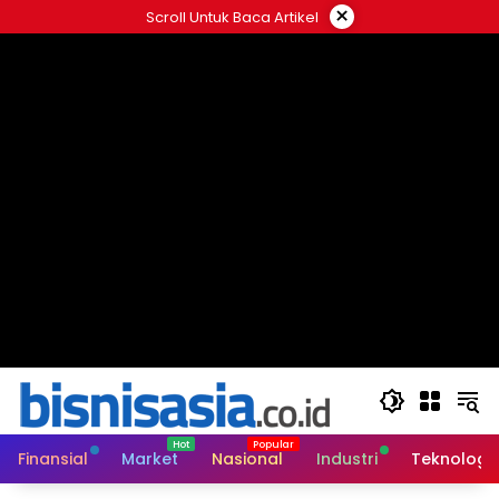
Langsung
×
Scroll Untuk Baca Artikel
ke
konten
Finansial
Market
Nasional
Industri
Teknologi