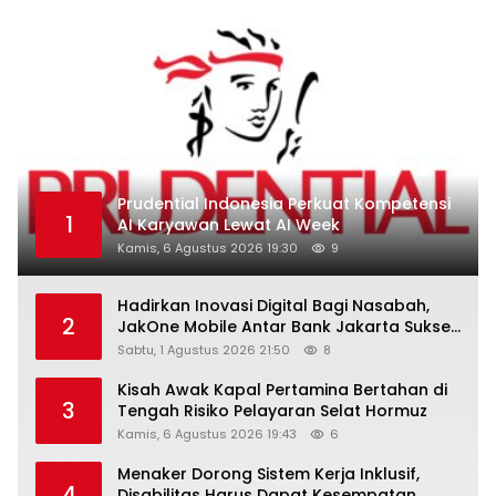
Prudential Indonesia Perkuat Kompetensi
1
AI Karyawan Lewat AI Week
Kamis, 6 Agustus 2026 19:30
9
Hadirkan Inovasi Digital Bagi Nasabah,
2
JakOne Mobile Antar Bank Jakarta Sukses
Raih Digital Excellence Awards 2026
Sabtu, 1 Agustus 2026 21:50
8
Kisah Awak Kapal Pertamina Bertahan di
3
Tengah Risiko Pelayaran Selat Hormuz
Kamis, 6 Agustus 2026 19:43
6
Menaker Dorong Sistem Kerja Inklusif,
4
Disabilitas Harus Dapat Kesempatan