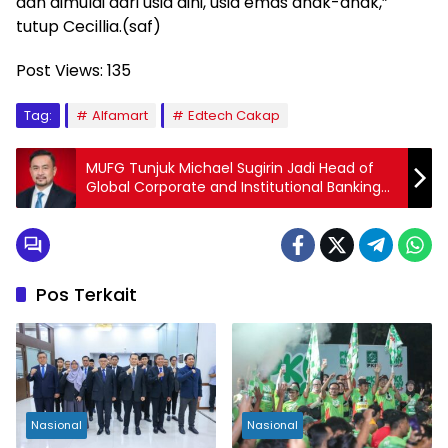
dan dimulai dari usia dini, usia emas anak-anak,”
tutup Cecillia.(saf)
Post Views:
135
Tag:
Alfamart
Edtech Cakap
MUFG Tunjuk Michael Sugirin Jadi Head of
Global Corporate and Institutional Banking
for Indonesia
Pos Terkait
Nasional
Nasional