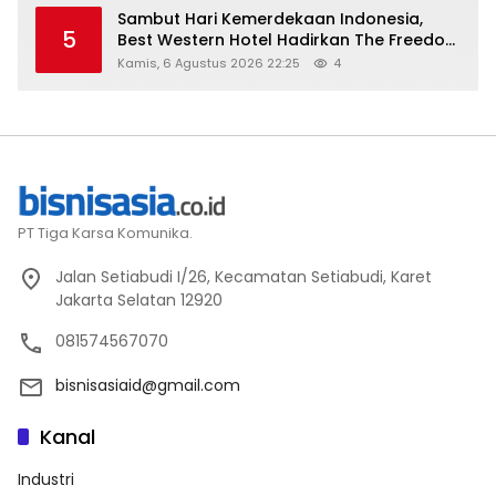
Sambut Hari Kemerdekaan Indonesia,
5
Best Western Hotel Hadirkan The Freedom
Stay Diskon Hingga 45%
Kamis, 6 Agustus 2026 22:25
4
PT Tiga Karsa Komunika.
Jalan Setiabudi I/26, Kecamatan Setiabudi, Karet
Jakarta Selatan 12920
081574567070
bisnisasiaid@gmail.com
Kanal
Industri