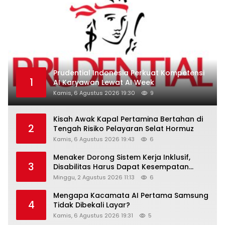
Prudential Indonesia Perkuat Kompetensi
1
AI Karyawan Lewat AI Week
Kamis, 6 Agustus 2026 19:30
9
Kisah Awak Kapal Pertamina Bertahan di
2
Tengah Risiko Pelayaran Selat Hormuz
Kamis, 6 Agustus 2026 19:43
6
Menaker Dorong Sistem Kerja Inklusif,
3
Disabilitas Harus Dapat Kesempatan
Setara
Minggu, 2 Agustus 2026 11:13
6
Mengapa Kacamata AI Pertama Samsung
4
Tidak Dibekali Layar?
Kamis, 6 Agustus 2026 19:31
5