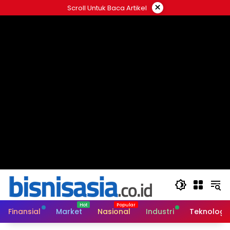
Langsung
×
Scroll Untuk Baca Artikel
ke
konten
Finansial
Market
Nasional
Industri
Teknologi