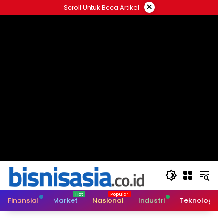
Langsung
×
Scroll Untuk Baca Artikel
ke
konten
Finansial
Market
Nasional
Industri
Teknologi