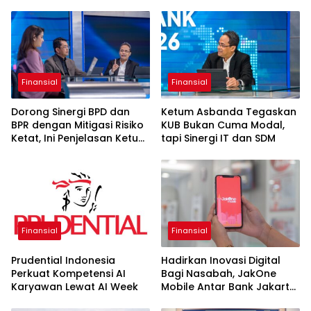
Finansial
Finansial
Dorong Sinergi BPD dan
Ketum Asbanda Tegaskan
BPR dengan Mitigasi Risiko
KUB Bukan Cuma Modal,
Ketat, Ini Penjelasan Ketum
tapi Sinergi IT dan SDM
Asbanda
Finansial
Finansial
Prudential Indonesia
Hadirkan Inovasi Digital
Perkuat Kompetensi AI
Bagi Nasabah, JakOne
Karyawan Lewat AI Week
Mobile Antar Bank Jakarta
Sukses Raih Digital