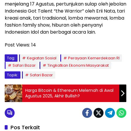
menjelang 17 Agustus, pertunjukan sulap oleh jebolan
Indonesia Got Talent “the Warrior” oleh Erii Nata, tari
kreasi anak, tari tradisional, lomba mewarnai, lomba
fashion family show, hiburan oleh penyanyi
Indonesian Idol dan berbagai acara lain.
Post Views:
14
Tag:
Kegiatan Sosial
Perayaan Kemerdekaan RI
Safari Bazar
Tingkatkan Ekonomi Masyarakat
Topik:
Safari Bazar
Harga Bitcoin & Ethereum Melemah di Awal
Agustus 2025, Akhir Bullish?
Pos Terkait