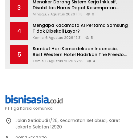
Menaker Dorong Sistem Kerja Inklusif,
3
Disabilitas Harus Dapat Kesempatan
Setara
Minggu, 2 Agustus 2026 11:13
6
Mengapa Kacamata AI Pertama Samsung
4
Tidak Dibekali Layar?
Kamis, 6 Agustus 2026 19:31
5
Sambut Hari Kemerdekaan Indonesia,
5
Best Western Hotel Hadirkan The Freedom
Stay Diskon Hingga 45%
Kamis, 6 Agustus 2026 22:25
4
PT Tiga Karsa Komunika.
Jalan Setiabudi I/26, Kecamatan Setiabudi, Karet
Jakarta Selatan 12920