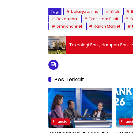
Tag:
belanja online
Blibli
B
Dekoruma
Ekosistem Blibli
K
omnichannel
Ranch Market
Teknologi Baru, Harapan Baru:
Pos Terkait
Finansial
Finansi