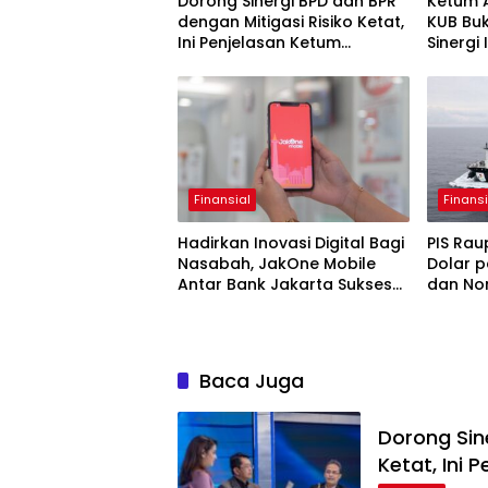
Dorong Sinergi BPD dan BPR
Ketum 
dengan Mitigasi Risiko Ketat,
KUB Bu
Ini Penjelasan Ketum
Sinergi
Asbanda
Finansial
Finansi
Hadirkan Inovasi Digital Bagi
PIS Rau
Nasabah, JakOne Mobile
Dolar p
Antar Bank Jakarta Sukses
dan No
Raih Digital Excellence
Awards 2026
Baca Juga
Dorong Sin
Ketat, Ini