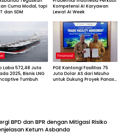
Asbanda Tegaskan
Prudential Indonesia Perkuat
kan Cuma Modal, tapi
Kompetensi AI Karyawan
 IT dan SDM
Lewat AI Week
al
Finansial
p Laba 572,48 Juta
PGE Kantongi Fasilitas 75
ada 2025, Bisnis LNG
Juta Dolar AS dari Mizuho
ncaptive Tumbuh
untuk Dukung Proyek Panas
Bumi
ergi BPD dan BPR dengan Mitigasi Risiko
 Penjelasan Ketum Asbanda