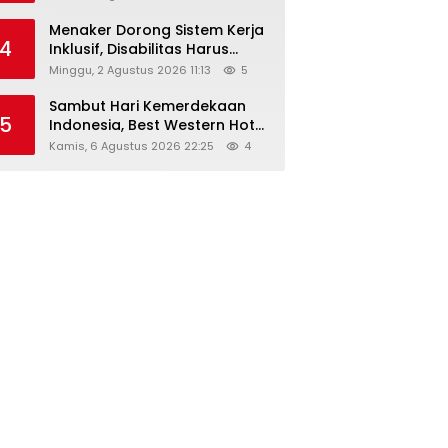
Menaker Dorong Sistem Kerja
4
Inklusif, Disabilitas Harus
Dapat Kesempatan Setara
Minggu, 2 Agustus 2026 11:13
5
Sambut Hari Kemerdekaan
5
Indonesia, Best Western Hotel
Hadirkan The Freedom Stay
Kamis, 6 Agustus 2026 22:25
4
Diskon Hingga 45%