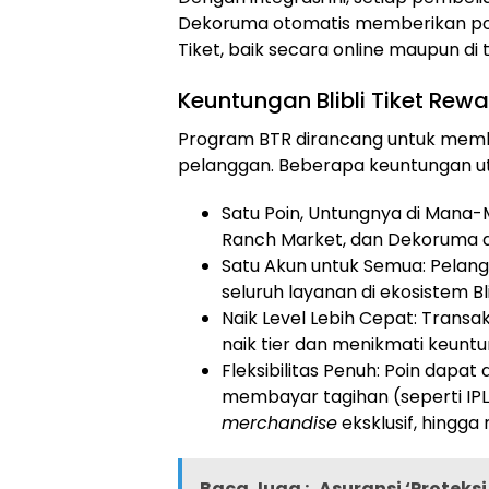
Dekoruma otomatis memberikan poin 
Tiket, baik secara online maupun di to
Keuntungan Blibli Tiket Rew
Program BTR dirancang untuk membe
pelanggan. Beberapa keuntungan u
Satu Poin, Untungnya di Mana-Ma
Ranch Market, dan Dekoruma da
Satu Akun untuk Semua: Pelan
seluruh layanan di ekosistem Blib
Naik Level Lebih Cepat: Trans
naik tier dan menikmati keuntu
Fleksibilitas Penuh: Poin dapat
membayar tagihan (seperti IPL 
merchandise
eksklusif, hingga 
Baca Juga :
Asuransi ‘Proteks