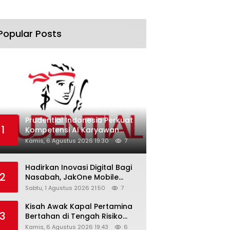
Popular Posts
Prudential Indonesia Perkuat
1
Kompetensi AI Karyawan
Lewat AI Week
Kamis, 6 Agustus 2026 19:30
7
Hadirkan Inovasi Digital Bagi
2
Nasabah, JakOne Mobile
Antar Bank Jakarta Sukses
Sabtu, 1 Agustus 2026 21:50
7
Raih Digital Excellence
Awards 2026
Kisah Awak Kapal Pertamina
3
Bertahan di Tengah Risiko
Pelayaran Selat Hormuz
Kamis, 6 Agustus 2026 19:43
6