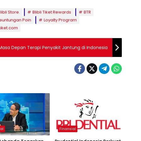
libli Store.
Blibli Tiket Rewards
BTR
euntungan Poin
Loyalty Program
tiket.com
 Masa Depan Terapi Penyakit Jantung di Indonesia
al
Finansial