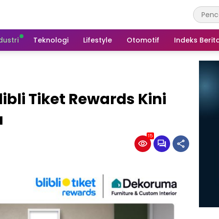
dustri
Teknologi
Lifestyle
Otomotif
Indeks Berit
ibli Tiket Rewards Kini
a
15