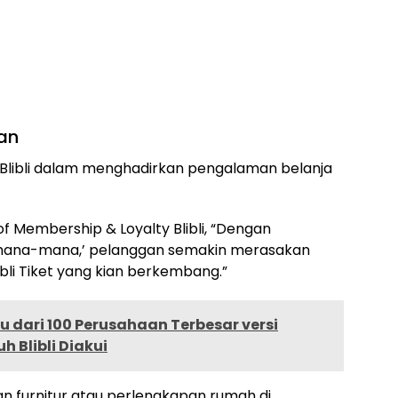
an
Blibli dalam menghadirkan pengalaman belanja
f Membership & Loyalty Blibli, “Dengan
i mana-mana,’ pelanggan semakin merasakan
bli Tiket yang kian berkembang.”
u dari 100 Perusahaan Terbesar versi
h Blibli Diakui
ian furnitur atau perlengkapan rumah di