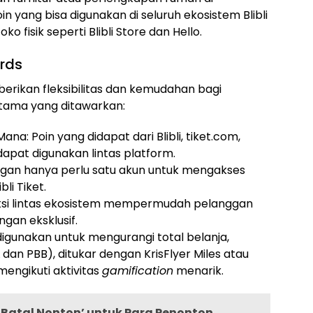
yang bisa digunakan di seluruh ekosistem Blibli
ko fisik seperti Blibli Store dan Hello.
ards
rikan fleksibilitas dan kemudahan bagi
tama yang ditawarkan:
na: Poin yang didapat dari Blibli, tiket.com,
pat digunakan lintas platform.
ggan hanya perlu satu akun untuk mengakses
li Tiket.
aksi lintas ekosistem mempermudah pelanggan
ngan eksklusif.
 digunakan untuk mengurangi total belanja,
dan PBB), ditukar dengan KrisFlyer Miles atau
mengikuti aktivitas
gamification
menarik.
i Batal Nonton’ untuk Para Penonton