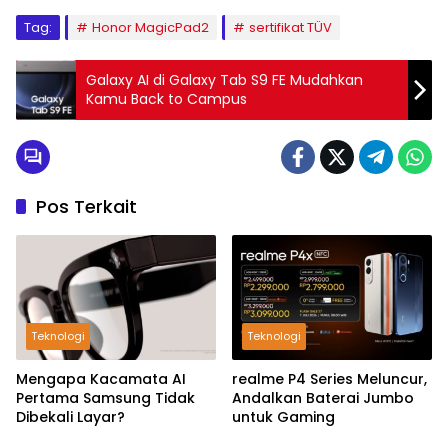
Tag:
Honor MagicPad2
sertifikat TÜV
Galaxy AI di Galaxy Tab S9 FE Mudahkan
Kamu Back to Campus
Pos Terkait
Teknologi
Teknologi
Mengapa Kacamata AI
realme P4 Series Meluncur,
Pertama Samsung Tidak
Andalkan Baterai Jumbo
Dibekali Layar?
untuk Gaming