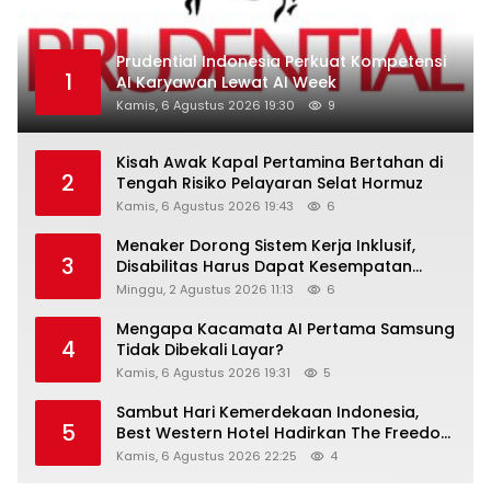
Prudential Indonesia Perkuat Kompetensi
1
AI Karyawan Lewat AI Week
Kamis, 6 Agustus 2026 19:30
9
Kisah Awak Kapal Pertamina Bertahan di
2
Tengah Risiko Pelayaran Selat Hormuz
Kamis, 6 Agustus 2026 19:43
6
Menaker Dorong Sistem Kerja Inklusif,
3
Disabilitas Harus Dapat Kesempatan
Setara
Minggu, 2 Agustus 2026 11:13
6
Mengapa Kacamata AI Pertama Samsung
4
Tidak Dibekali Layar?
Kamis, 6 Agustus 2026 19:31
5
Sambut Hari Kemerdekaan Indonesia,
5
Best Western Hotel Hadirkan The Freedom
Stay Diskon Hingga 45%
Kamis, 6 Agustus 2026 22:25
4