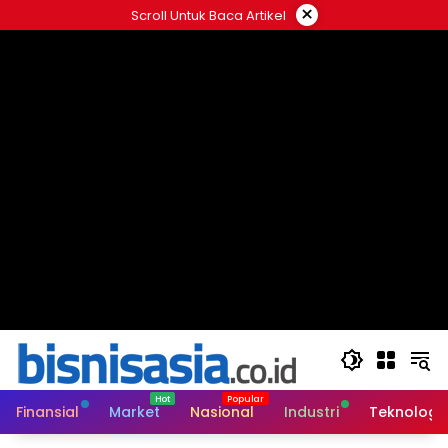
Langsung
×
Scroll Untuk Baca Artikel
ke
konten
Finansial
Market
Nasional
Industri
Teknologi