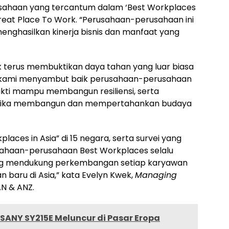
sahaan yang tercantum dalam ‘Best Workplaces
Great Place To Work. “Perusahaan-perusahaan ini
enghasilkan kinerja bisnis dan manfaat yang
 terus membuktikan daya tahan yang luar biasa
ni, kami menyambut baik perusahaan-perusahaan
ukti mampu membangun resiliensi, serta
etika membangun dan mempertahankan budaya
kplaces in
Asia
” di 15 negara, serta survei yang
usahaan-perusahaan Best Workplaces selalu
ng mendukung perkembangan setiap karyawan
n baru di
Asia
,” kata
Evelyn Kwek
,
Managing
AN & ANZ.
k SANY SY215E Meluncur di Pasar Eropa