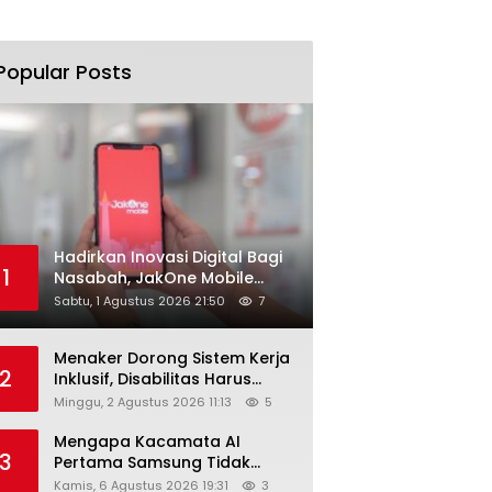
Popular Posts
Hadirkan Inovasi Digital Bagi
1
Nasabah, JakOne Mobile
Antar Bank Jakarta Sukses
Sabtu, 1 Agustus 2026 21:50
7
Raih Digital Excellence
Awards 2026
Menaker Dorong Sistem Kerja
2
Inklusif, Disabilitas Harus
Dapat Kesempatan Setara
Minggu, 2 Agustus 2026 11:13
5
Mengapa Kacamata AI
3
Pertama Samsung Tidak
Dibekali Layar?
Kamis, 6 Agustus 2026 19:31
3