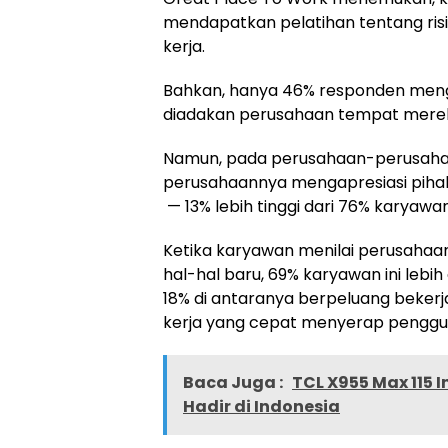
mendapatkan pelatihan tentang ri
kerja.
Bahkan, hanya 46% responden menga
diadakan perusahaan tempat merek
Namun, pada perusahaan-perusahaa
perusahaannya mengapresiasi pihak
— 13% lebih tinggi dari 76% karyaw
Ketika karyawan menilai perusaha
hal-hal baru, 69% karyawan ini leb
18% di antaranya berpeluang bekerj
kerja yang cepat menyerap penggu
Baca Juga :
TCL X955 Max 115 
Hadir di Indonesia