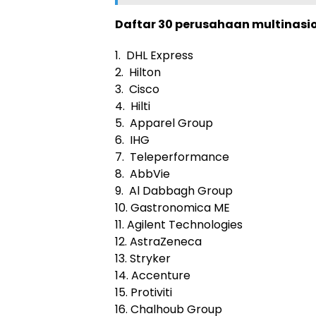
Daftar 30 perusahaan multinasio
1. DHL Express
2. Hilton
3. Cisco
4. Hilti
5. Apparel Group
6. IHG
7. Teleperformance
8. AbbVie
9. Al Dabbagh Group
10. Gastronomica ME
11. Agilent Technologies
12. AstraZeneca
13. Stryker
14. Accenture
15. Protiviti
16. Chalhoub Group