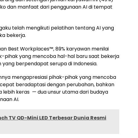
siko dan manfaat dari penggunaan
AI di
tempat
ku telah mengikuti pelatihan tentang AI yang
a bekerja.
n Best Workplaces™, 89% karyawan menilai
-pihak yang mencoba hal-hal baru saat bekerja
an yang berpendapat serupa di
Indonesia
.
annya mengapresiasi pihak-pihak yang mencoba
ih cepat beradaptasi dengan perubahan, bahkan
a lebih keras — dua unsur utama dari budaya
naan AI.
Inch TV QD-Mini LED Terbesar Dunia Resmi