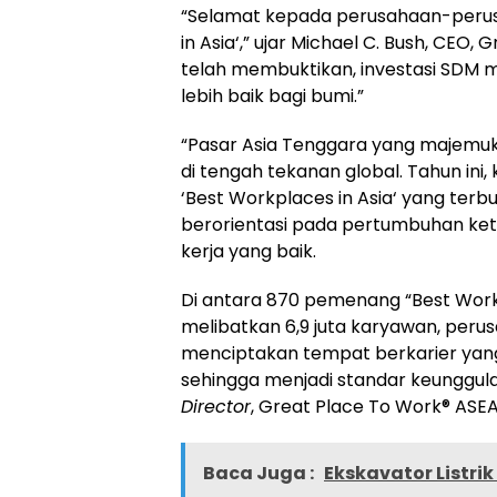
“Selamat kepada perusahaan-peru
in
Asia
‘,” ujar
Michael C. Bush
, CEO, 
telah membuktikan, investasi SDM m
lebih baik bagi bumi.”
“Pasar Asia Tenggara yang majemuk
di tengah tekanan global. Tahun i
‘Best Workplaces in
Asia
‘ yang terb
berorientasi pada pertumbuhan k
kerja yang baik.
Di antara 870 pemenang “Best Wor
melibatkan 6,9 juta karyawan, per
menciptakan tempat berkarier ya
sehingga menjadi standar keunggula
Director
, Great Place To Work® ASE
Baca Juga :
Ekskavator Listri