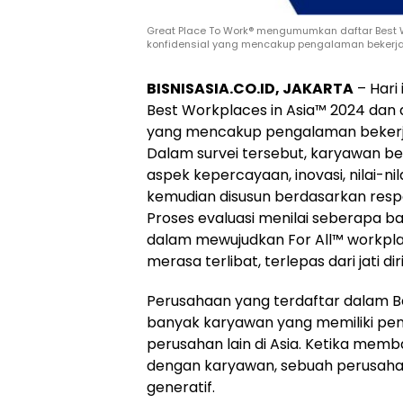
Great Place To Work® mengumumkan daftar Best Wo
konfidensial yang mencakup pengalaman bekerja s
BISNISASIA.CO.ID, JAKARTA
–
Hari
Best Workplaces in Asia™ 2024 dan da
yang mencakup pengalaman bekerja 
Dalam survei tersebut, karyawan b
aspek kepercayaan, inovasi, nilai-ni
kemudian disusun berdasarkan resp
Proses evaluasi menilai seberapa b
dalam mewujudkan For All™ workplac
merasa terlibat, terlepas dari jati di
Perusahaan yang terdaftar dalam Be
banyak karyawan yang memiliki pen
perusahan lain di
Asia
. Ketika memb
dengan karyawan, sebuah perusahaa
generatif.