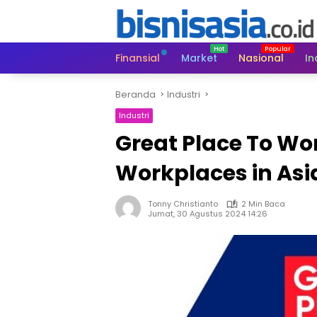
Langsung
ke
konten
Finansial
Market
Nasional
In
Beranda
Industri
Industri
Great Place To W
Workplaces in Asi
Tonny Christianto
2 Min Baca
Jumat, 30 Agustus 2024 14:26