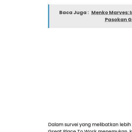
Baca Juga :
Menko Marves: 
Pasokan Gl
Dalam survei yang melibatkan lebih
Great Place To Work menemukan, ku