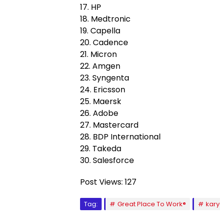
17. HP
18. Medtronic
19. Capella
20. Cadence
21. Micron
22. Amgen
23. Syngenta
24. Ericsson
25. Maersk
26. Adobe
27. Mastercard
28. BDP International
29. Takeda
30. Salesforce
Post Views:
127
Tag:
Great Place To Work®
kar