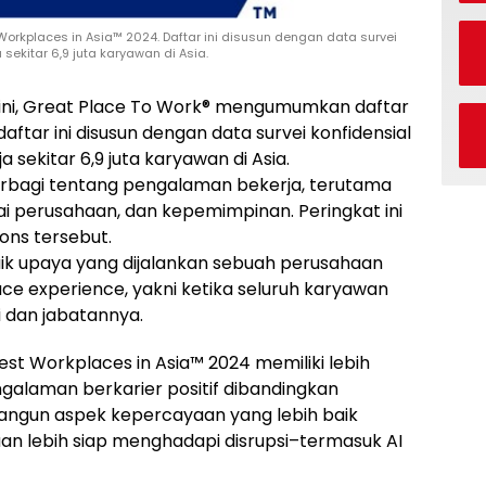
rkplaces in Asia™ 2024. Daftar ini disusun dengan data survei
ekitar 6,9 juta karyawan di Asia.
 ini, Great Place To Work® mengumumkan daftar
ftar ini disusun dengan data survei konfidensial
sekitar 6,9 juta karyawan di
Asia
.
erbagi tentang pengalaman bekerja, terutama
lai perusahaan, dan kepemimpinan. Peringkat ini
ons tersebut.
aik upaya yang dijalankan sebuah perusahaan
e experience, yakni ketika seluruh karyawan
ri dan jabatannya.
st Workplaces in Asia™ 2024 memiliki lebih
galaman berkarier positif dibandingkan
angun aspek kepercayaan yang lebih baik
n lebih siap menghadapi disrupsi–termasuk AI