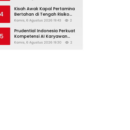
Kisah Awak Kapal Pertamina
4
Bertahan di Tengah Risiko
Pelayaran Selat Hormuz
Kamis, 6 Agustus 2026 19:43
2
Prudential Indonesia Perkuat
5
Kompetensi AI Karyawan
Lewat AI Week
Kamis, 6 Agustus 2026 19:30
2