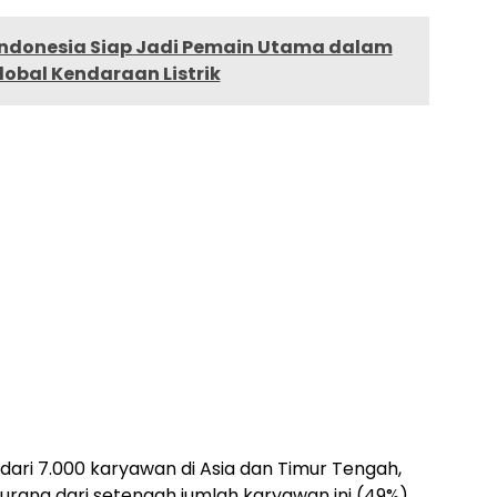
Indonesia Siap Jadi Pemain Utama dalam
obal Kendaraan Listrik
 dari 7.000 karyawan di
Asia
dan Timur Tengah,
rang dari setengah jumlah karyawan ini (49%)