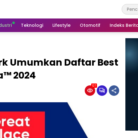
dustri
Teknologi
Lifestyle
Otomotif
Indeks Berit
ork Umumkan Daftar Best
a™ 2024
127