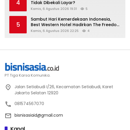
4
Tidak Dibekali Layar?
Kamis, 6 Agustus 2026 19:31
5
Sambut Hari Kemerdekaan Indonesia,
5
Best Western Hotel Hadirkan The Freedom
Stay Diskon Hingga 45%
Kamis, 6 Agustus 2026 22:25
4
PT Tiga Karsa Komunika.
Jalan Setiabudi I/26, Kecamatan Setiabudi, Karet
Jakarta Selatan 12920
081574567070
bisnisasiaid@gmail.com
Kanal