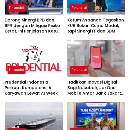
Finansial
Finansial
Dorong Sinergi BPD dan
Ketum Asbanda Tegaskan
BPR dengan Mitigasi Risiko
KUB Bukan Cuma Modal,
Ketat, Ini Penjelasan Ketum
tapi Sinergi IT dan SDM
Asbanda
Finansial
Finansial
Prudential Indonesia
Hadirkan Inovasi Digital
Perkuat Kompetensi AI
Bagi Nasabah, JakOne
Karyawan Lewat AI Week
Mobile Antar Bank Jakarta
Sukses Raih Digital
Excellence Awards 2026