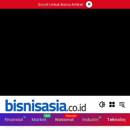
Langsung
×
Scroll Untuk Baca Artikel
ke
konten
Finansial
Market
Nasional
Industri
Teknologi