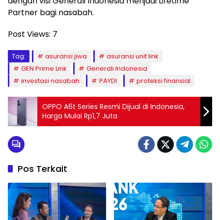
dengan visi Generali Indonesia menjadi Lifetime
Partner bagi nasabah.
Post Views:
7
Tag:
asuransi jiwa
asuransi unit link
GEN Prime Link
Generali Indonesia
investasi nasabah
PAYDI
proteksi finansial
OPPO A6t Series Resmi Dijual di Indonesia,
Harga Mulai Rp1,7 Juta
Pos Terkait