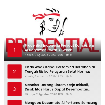
Prudential Indonesia Perkuat Kompetensi
1
AI Karyawan Lewat AI Week
Kamis, 6 Agustus 2026 19:30
9
Kisah Awak Kapal Pertamina Bertahan di
2
Tengah Risiko Pelayaran Selat Hormuz
Kamis, 6 Agustus 2026 19:43
6
Menaker Dorong Sistem Kerja Inklusif,
3
Disabilitas Harus Dapat Kesempatan
Setara
Minggu, 2 Agustus 2026 11:13
6
Mengapa Kacamata AI Pertama Samsung