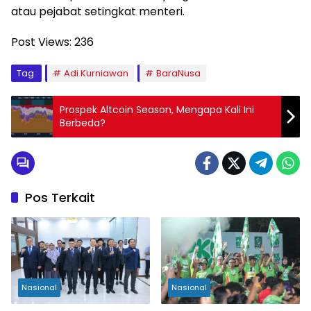
atau pejabat setingkat menteri.
Post Views:
236
Tag:
Adi Kurniawan
BaraNusa
Prospek Altcoin Season, Mengapa Kali Ini
Berbeda?
Pos Terkait
Nasional
Nasional