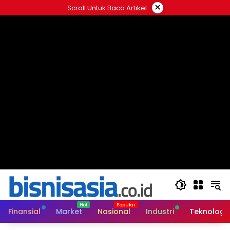
Langsung
×
Scroll Untuk Baca Artikel
ke
konten
Finansial
Market
Nasional
Industri
Teknologi