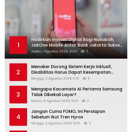
Hadirkan Inovasi Digital Bagi Nasabah,
1
JakOne Mobile Antar Bank Jakarta Sukses
Raih Digital Excellence Awards 2026
Sabtu, 1 Agustus 2026 21:50
7
Menaker Dorong Sistem Kerja Inklusif,
2
Disabilitas Harus Dapat Kesempatan
Setara
Minggu, 2 Agustus 2026 11:13
5
Mengapa Kacamata AI Pertama Samsung
3
Tidak Dibekali Layar?
Kamis, 6 Agustus 2026 19:31
2
Jangan Cuma FOMO, Ini Persiapan
4
Sebelum Ikut Tren Hyrox
Minggu, 2 Agustus 2026 12:01
2