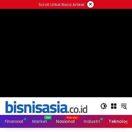
Langsung
×
Scroll Untuk Baca Artikel
ke
konten
Finansial
Market
Nasional
Industri
Teknologi