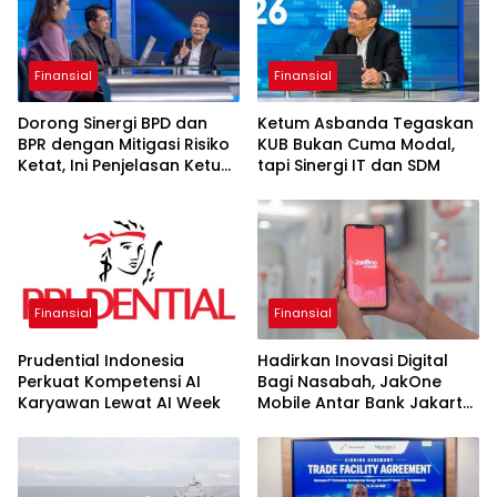
Finansial
Finansial
Dorong Sinergi BPD dan
Ketum Asbanda Tegaskan
BPR dengan Mitigasi Risiko
KUB Bukan Cuma Modal,
Ketat, Ini Penjelasan Ketum
tapi Sinergi IT dan SDM
Asbanda
Finansial
Finansial
Prudential Indonesia
Hadirkan Inovasi Digital
Perkuat Kompetensi AI
Bagi Nasabah, JakOne
Karyawan Lewat AI Week
Mobile Antar Bank Jakarta
Sukses Raih Digital
Excellence Awards 2026