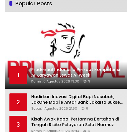
Popular Posts
Prudential Indonesia Perkuat Kompetensi
1
AI Karyawan Lewat AI Week
Kamis, 6 Agustus 2026 19:30
9
Hadirkan Inovasi Digital Bagi Nasabah,
2
JakOne Mobile Antar Bank Jakarta Sukses
Raih Digital Excellence Awards 2026
Sabtu, 1 Agustus 2026 21:50
8
Kisah Awak Kapal Pertamina Bertahan di
3
Tengah Risiko Pelayaran Selat Hormuz
Kamis, 6 Agustus 2026 19:43
6