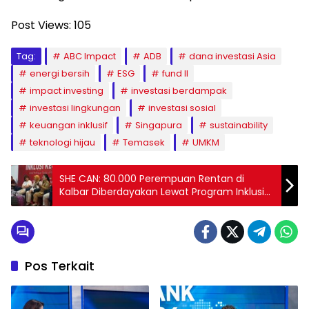
Post Views:
105
Tag:
ABC Impact
ADB
dana investasi Asia
energi bersih
ESG
fund II
impact investing
investasi berdampak
investasi lingkungan
investasi sosial
keuangan inklusif
Singapura
sustainability
teknologi hijau
Temasek
UMKM
SHE CAN: 80.000 Perempuan Rentan di
Kalbar Diberdayakan Lewat Program Inklusi
Keuangan
Pos Terkait