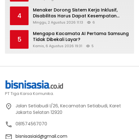
Menaker Dorong Sistem Kerja Inklusif,
4
Disabilitas Harus Dapat Kesempatan
Setara
Minggu, 2 Agustus 2026 11:13
6
Mengapa Kacamata AI Pertama Samsung
5
Tidak Dibekali Layar?
Kamis, 6 Agustus 2026 19:31
5
PT Tiga Karsa Komunika.
Jalan Setiabudi I/26, Kecamatan Setiabudi, Karet
Jakarta Selatan 12920
081574567070
bisnisasiaid@gmail.com