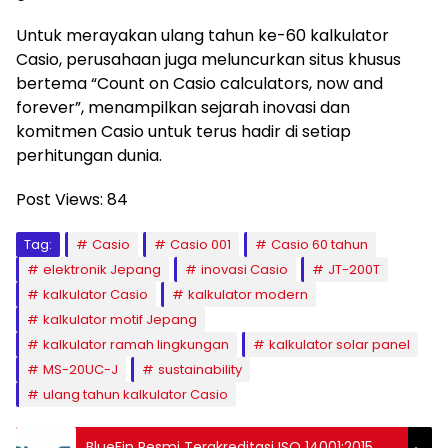
Untuk merayakan ulang tahun ke-60 kalkulator
Casio, perusahaan juga meluncurkan situs khusus
bertema “Count on Casio calculators, now and
forever”, menampilkan sejarah inovasi dan
komitmen Casio untuk terus hadir di setiap
perhitungan dunia.
Post Views:
84
Tag:
Casio
Casio 001
Casio 60 tahun
elektronik Jepang
inovasi Casio
JT-200T
kalkulator Casio
kalkulator modern
kalkulator motif Jepang
kalkulator ramah lingkungan
kalkulator solar panel
MS-20UC-J
sustainability
ulang tahun kalkulator Casio
BlueFin Resmi Terakreditasi ISO 14001:2015,