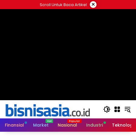
Langsung
×
Scroll Untuk Baca Artikel
ke
konten
Finansial
Market
Nasional
Industri
Teknologi