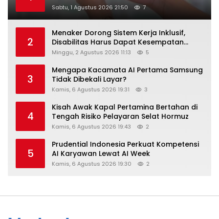
Raih Digital Excellence Awards 2026
Sabtu, 1 Agustus 2026 21:50
7
Menaker Dorong Sistem Kerja Inklusif,
2
Disabilitas Harus Dapat Kesempatan
Setara
Minggu, 2 Agustus 2026 11:13
5
Mengapa Kacamata AI Pertama Samsung
3
Tidak Dibekali Layar?
Kamis, 6 Agustus 2026 19:31
3
Kisah Awak Kapal Pertamina Bertahan di
4
Tengah Risiko Pelayaran Selat Hormuz
Kamis, 6 Agustus 2026 19:43
2
Prudential Indonesia Perkuat Kompetensi
5
AI Karyawan Lewat AI Week
Kamis, 6 Agustus 2026 19:30
2