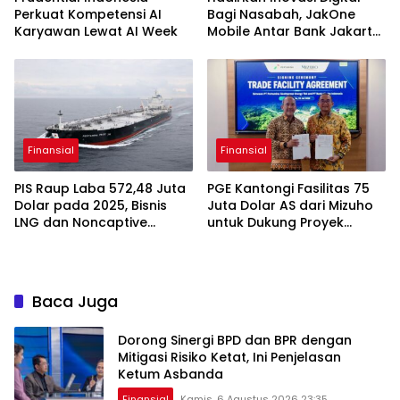
Perkuat Kompetensi AI
Bagi Nasabah, JakOne
Karyawan Lewat AI Week
Mobile Antar Bank Jakarta
Sukses Raih Digital
Excellence Awards 2026
Finansial
Finansial
PIS Raup Laba 572,48 Juta
PGE Kantongi Fasilitas 75
Dolar pada 2025, Bisnis
Juta Dolar AS dari Mizuho
LNG dan Noncaptive
untuk Dukung Proyek
Tumbuh
Panas Bumi
Baca Juga
Dorong Sinergi BPD dan BPR dengan
Mitigasi Risiko Ketat, Ini Penjelasan
Ketum Asbanda
Finansial
Kamis, 6 Agustus 2026 23:35