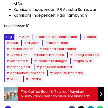
M.Sc.
Komisaris Independen: RR Assistia Semiawan
Komisaris Independen: Paul Tambunan
Post Views:
10
Tag:
AGM
Baramulti Suksessarana
berita
BSSR
dividen
dividen final
dividen interim
efisiensi operasional
Gi Ock Han
industri batubara
Jeong Woo Yoo
laba bersih
laporan keuangan
opini WTP
pasar global
penjualan batubara
perubahan komisaris
produksi batubara
RUPST
Saham
The Coffee Bean & Tea Leaf Rayakan
Musim Panas dengan Menu Ice Blended®
Baru dan Sensasi Tropis Ube Coconut