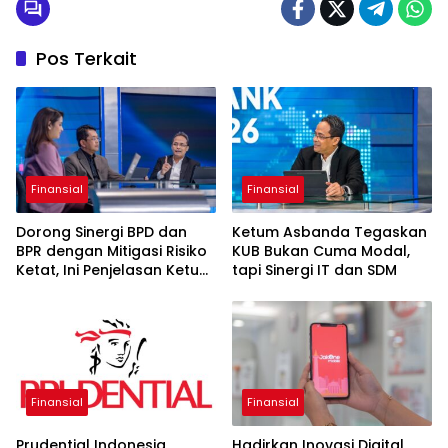
Pos Terkait
Finansial
Finansial
Dorong Sinergi BPD dan
Ketum Asbanda Tegaskan
BPR dengan Mitigasi Risiko
KUB Bukan Cuma Modal,
Ketat, Ini Penjelasan Ketum
tapi Sinergi IT dan SDM
Asbanda
Finansial
Finansial
Prudential Indonesia
Hadirkan Inovasi Digital