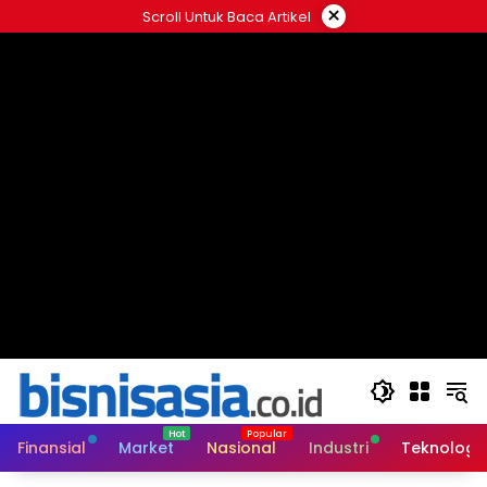
Langsung
×
Scroll Untuk Baca Artikel
ke
konten
Finansial
Market
Nasional
Industri
Teknologi