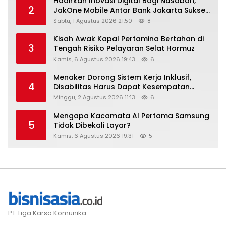
Hadirkan Inovasi Digital Bagi Nasabah,
2
JakOne Mobile Antar Bank Jakarta Sukses
Raih Digital Excellence Awards 2026
Sabtu, 1 Agustus 2026 21:50
8
Kisah Awak Kapal Pertamina Bertahan di
3
Tengah Risiko Pelayaran Selat Hormuz
Kamis, 6 Agustus 2026 19:43
6
Menaker Dorong Sistem Kerja Inklusif,
4
Disabilitas Harus Dapat Kesempatan
Setara
Minggu, 2 Agustus 2026 11:13
6
Mengapa Kacamata AI Pertama Samsung
5
Tidak Dibekali Layar?
Kamis, 6 Agustus 2026 19:31
5
PT Tiga Karsa Komunika.